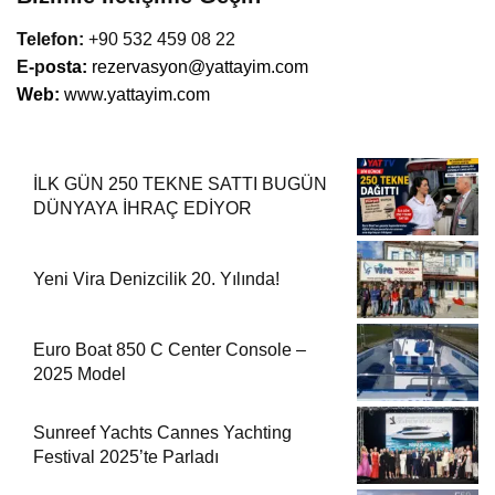
Telefon:
+90 532 459 08 22
E-p
osta:
rezervasyon@yattayim.com
Web:
www.yattayim.com
İLK GÜN 250 TEKNE SATTI BUGÜN
DÜNYAYA İHRAÇ EDİYOR
Yeni Vira Denizcilik 20. Yılında!
Euro Boat 850 C Center Console –
2025 Model
Sunreef Yachts Cannes Yachting
Festival 2025’te Parladı