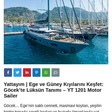
Yattayım | Ege ve Güney Kıyılarını Keşfet:
Göcek’te Lüksün Tanımı – YT 1201 Motor
Sailer
Göcek… Ege’nin saklı cenneti, masmavi koyları, yeşilin
binbir tonuyla çevrili kıyıları ve huzurlu limanlarıyla yat