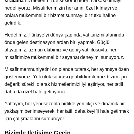
kiralama
hizmetlerimizde sektörün lider markası olmayı
hedefliyoruz. Misafirlerimizin her anını özel kılmayı ve
onlara mükemmel bir hizmet sunmayı bir tutku haline
getirdik.
Hedefimiz, Türkiye’yi dünya çapında yat turizmi alanında
önde gelen destinasyonlardan biri yapmak. Güçlü
altyapımız, uzman ekibimiz ve geniş yat filosuyla, her
misafirimize mükemmel bir seyahat deneyimi sunuyoruz.
Misafir memnuniyetini ön planda tutarak, her ayrıntıya özen
gösteriyoruz. Yolculuk sonrası geribildirimleriniz bizim için
değerli; sürekli olarak hizmetlerimizi iyileştiriyor, her tatili
daha da özel hale getiriyoruz.
Yattayım, her yeni sezonla birlikte yenilikçi ve dinamik bir
yaklaşım benimseyerek, her tatili daha keyifli hale getirmek
için çalışmalarını sürdürüyor.
Bizimle İletişime Geçin