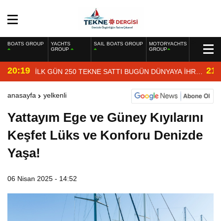
BOATS GROUP
YACHTS
SAIL BOATS GROUP
MOTORYACHTS
GROUP
GROUP
20:19
21:
İLK GÜN 250 TEKNE SATTI BUGÜN DÜNYAYA İHRAÇ
EDİYOR
anasayfa
yelkenli
Yattayım Ege ve Güney Kıyılarını
Keşfet Lüks ve Konforu Denizde
Yaşa!
06 Nisan 2025 - 14:52