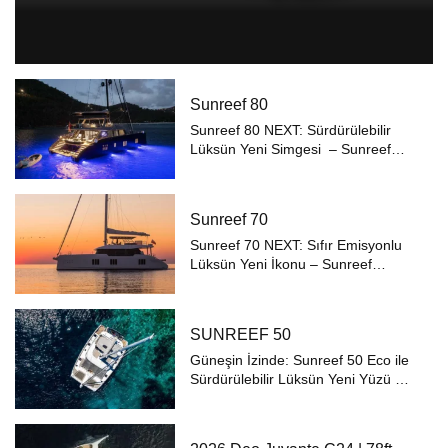
Sunreef 80
Sunreef 80 NEXT: Sürdürülebilir
Lüksün Yeni Simgesi – Sunreef
Yachts, yeni nesil yelkenli
katamaranı Sunreef 80 NEXT ile
lüks ve sürdürülebilirliği denizde
Sunreef 70
yeniden tanımlıyor. Çevre dostu
Eco versiyo...
Sunreef 70 NEXT: Sıfır Emisyonlu
Lüksün Yeni İkonu – Sunreef
Yachts’ın en yeni nesil inovasyonu
olan Sunreef 70 NEXT, lüks yelkenli
katamaran segmentinde
SUNREEF 50
sürdürülebilirlik, estetik ve
performansı yeni...
Güneşin İzinde: Sunreef 50 Eco ile
Sürdürülebilir Lüksün Yeni Yüzü ⚓
Sürdürülebilir Gücün Zarafeti
Sunreef 50 Eco, güneş panelleri ve
elektrikli motorları sayesinde