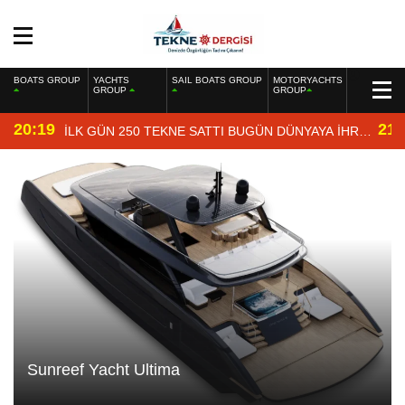
BOATS GROUP
YACHTS
SAIL BOATS GROUP
MOTORYACHTS
GROUP
GROUP
20:19
21:
İLK GÜN 250 TEKNE SATTI BUGÜN DÜNYAYA İHRAÇ
EDİYOR
Sunreef Yacht Ultima