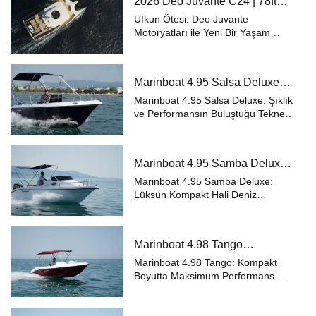
2026 Deo Juvante C24 | 78ft
denizde karbon ayak izinizi
Explorer Power Catamaran
minimum...
Ufkun Ötesi: Deo Juvante
Motoryatları ile Yeni Bir Yaşam
Başlıyor Hayal Et, Keşfet, Yelken Aç
Deniz tutkusu, özgürlüğü ve keşif
arzusunu tek bir yelken altında
Marinboat 4.95 Salsa Deluxe
birleştiren Deo Juvante, “Your life
Özellikleri ve Fiyatları – A Sınıfı
beyo...
Marinboat 4.95 Salsa Deluxe: Şıklık
Lüks Tekne
ve Performansın Buluştuğu Tekne
Deniz tutkunları için özel olarak
tasarlanan Marinboat 4.95 Salsa
Deluxe, A sınıfı sertifikasyonu ve
Marinboat 4.95 Samba Deluxe
premium donanımıyla küçük
Özellikleri ve Fiyatları – A Sınıfı
boyut...
Marinboat 4.95 Samba Deluxe:
Lüks Tekne
Lüksün Kompakt Hali Deniz
tutkunları için özel olarak
tasarlanan Marinboat 4.95 Samba
Deluxe, A sınıfı sertifikasyonu ve
Marinboat 4.98 Tango
premium donanımıyla küçük
Özellikleri ve Fiyatları – A Sınıfı
boyutlarda büyük konfor ...
Marinboat 4.98 Tango: Kompakt
Kompakt Tekne
Boyutta Maksimum Performans
Deniz keyfini küçük boyutlarda
yaşamak isteyenler için