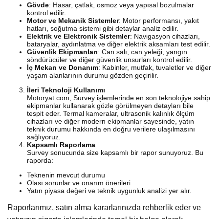
Gövde
: Hasar, çatlak, osmoz veya yapısal bozulmalar
kontrol edilir.
Motor ve Mekanik Sistemler
: Motor performansı, yakıt
hatları, soğutma sistemi gibi detaylar analiz edilir.
Elektrik ve Elektronik Sistemler
: Navigasyon cihazları,
bataryalar, aydınlatma ve diğer elektrik aksamları test edilir.
Güvenlik Ekipmanları
: Can salı, can yeleği, yangın
söndürücüler ve diğer güvenlik unsurları kontrol edilir.
İç Mekan ve Donanım
: Kabinler, mutfak, tuvaletler ve diğer
yaşam alanlarının durumu gözden geçirilir.
İleri Teknoloji Kullanımı
Motoryat.com, Survey işlemlerinde en son teknolojiye sahip
ekipmanlar kullanarak gözle görülmeyen detayları bile
tespit eder. Termal kameralar, ultrasonik kalınlık ölçüm
cihazları ve diğer modern ekipmanlar sayesinde, yatın
teknik durumu hakkında en doğru verilere ulaşılmasını
sağlıyoruz.
Kapsamlı Raporlama
Survey sonucunda size kapsamlı bir rapor sunuyoruz. Bu
raporda:
Teknenin mevcut durumu
Olası sorunlar ve onarım önerileri
Yatın piyasa değeri ve teknik uygunluk analizi yer alır.
Raporlarımız, satın alma kararlarınızda rehberlik eder ve