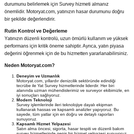
durumunu belirlemek için Survey hizmeti almanız
önemlidir. Motoryat.com, yatınızın hasar durumunu doğru
bir şekilde değerlendirir.
Rutin Kontrol ve Değerleme
Yatınızın düzenli kontrolü, uzun ömürlü kullanım ve yüksek
performans için kritik öneme sahiptir. Ayrıca, yatın piyasa
değerini öğrenmek için de bu hizmetten yararlanabilirsiniz.
Neden Motoryat.com?
Deneyim ve Uzmanlık
Motoryat.com, yıllardır denizcilik sektöründe edindiği
tecrübe ile Yat Survey hizmetlerinde liderdir. Her biri
alanında uzman mühendislerimiz ve surveyor ekibimizle, en
iyi sonuçları sağlıyoruz.
Modern Teknoloji
Survey işlemlerinde ileri teknolojiye dayalı ekipman
kullanarak hassas ve kapsamlı analizler yapıyoruz. Bu
sayede, tüm yatlar için en doğru ve detaylı raporları
sunuyoruz.
Kapsamlı Hizmet Yelpazesi
Satın alma öncesi, sigorta, hasar tespiti ve düzenli bakım
survey hizmetlerinde geniş bir hizmet yelpazesi sunuyoruz.