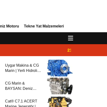
niz Motoru
Tekne Yat Malzemeleri
21:32
Admiral Marine 
Uygar Makina & CG
Marin | Yerli Hidrolik
Deniz Şanzımanları
ve Deniz Motorları
CG Marin &
BAYSAN: Deniz
Aktarma
Sistemlerinde
Cat® C7.1 ACERT
Güvenilir Ortaklık
Marine Jeneratör |