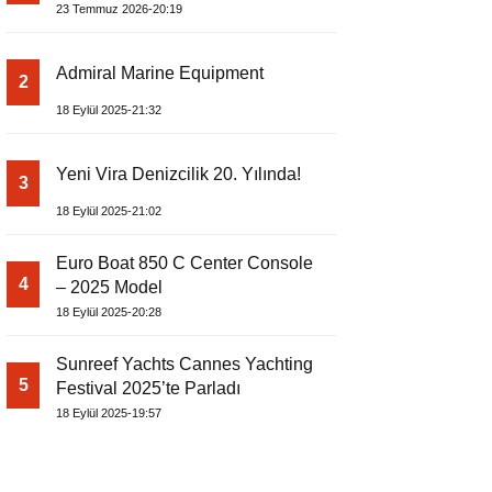
EDİYOR
23 Temmuz 2026-20:19
Admiral Marine Equipment
2
18 Eylül 2025-21:32
Yeni Vira Denizcilik 20. Yılında!
3
18 Eylül 2025-21:02
Euro Boat 850 C Center Console
4
– 2025 Model
18 Eylül 2025-20:28
Sunreef Yachts Cannes Yachting
5
Festival 2025’te Parladı
18 Eylül 2025-19:57