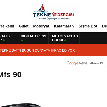
Yelkenli
Gulet
Motoryat
Katamaran
Şişme Bot
De
BOATS
DIGITAL PRESS
MOTORYACHTS
P
GROUP
 TEKNE SATTI BUGÜN DÜNYAYA İHRAÇ EDİYOR
Mfs 90