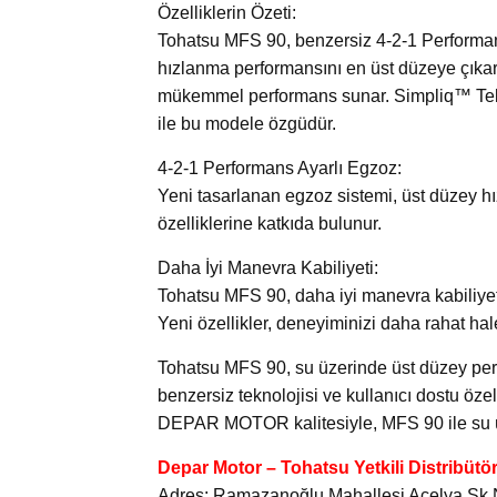
Özelliklerin Özeti:
Tohatsu MFS 90, benzersiz 4-2-1 Performan
hızlanma performansını en üst düzeye çıkarır.
mükemmel performans sunar. Simpliq™ Teknol
ile bu modele özgüdür.
4-2-1 Performans Ayarlı Egzoz:
Yeni tasarlanan egzoz sistemi, üst düzey hız
özelliklerine katkıda bulunur.
Daha İyi Manevra Kabiliyeti:
Tohatsu MFS 90, daha iyi manevra kabiliyeti
Yeni özellikler, deneyiminizi daha rahat hale
Tohatsu MFS 90, su üzerinde üst düzey per
benzersiz teknolojisi ve kullanıcı dostu özell
DEPAR MOTOR kalitesiyle, MFS 90 ile su üze
Depar Motor – Tohatsu Yetkili Distribütö
Adres: Ramazanoğlu Mahallesi Açelya Sk.No