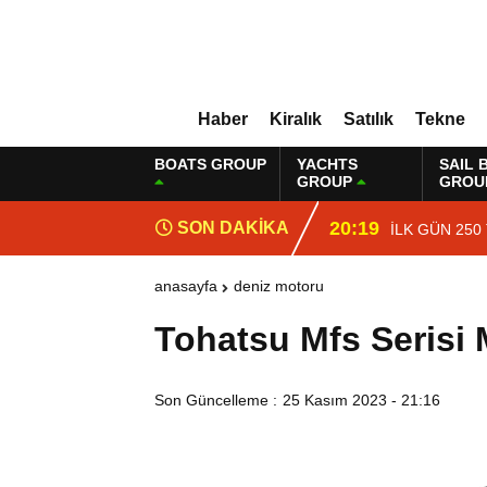
Haber
Kiralık
Satılık
Tekne
BOATS GROUP
YACHTS
SAIL 
GROUP
GROU
20:19
SON DAKİKA
İLK GÜN 250
anasayfa
deniz motoru
Tohatsu Mfs Serisi 
Son Güncelleme :
25 Kasım 2023 - 21:16