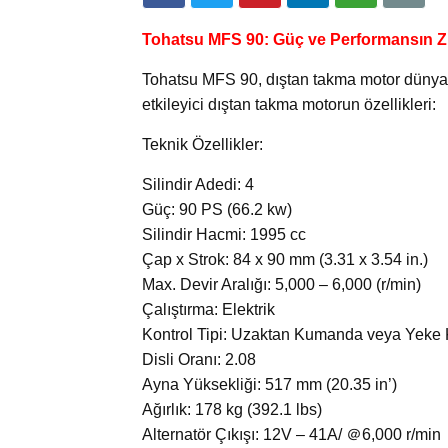
Tohatsu MFS 90: Güç ve Performansın Zi
Tohatsu MFS 90, dıştan takma motor dünyas
etkileyici dıştan takma motorun özellikleri:
Teknik Özellikler:
Silindir Adedi: 4
Güç: 90 PS (66.2 kw)
Silindir Hacmi: 1995 cc
Çap x Strok: 84 x 90 mm (3.31 x 3.54 in.)
Max. Devir Aralığı: 5,000 – 6,000 (r/min)
Çalıştırma: Elektrik
Kontrol Tipi: Uzaktan Kumanda veya Yeke 
Disli Oranı: 2.08
Ayna Yüksekliği: 517 mm (20.35 in’)
Ağırlık: 178 kg (392.1 lbs)
Alternatör Çıkışı: 12V – 41A/ ＠6,000 r/min