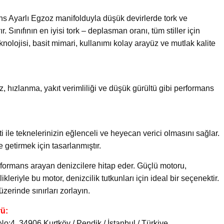
s Ayarlı Egzoz manifolduyla düşük devirlerde tork ve
 Sınıfının en iyisi tork – deplasman oranı, tüm stiller için
ojisi, basit mimari, kullanımı kolay arayüz ve mutlak kalite
, hızlanma, yakıt verimliliği ve düşük gürültü gibi performans
 ile teknelerinizin eğlenceli ve heyecan verici olmasını sağlar.
 getirmek için tasarlanmıştır.
formans arayan denizcilere hitap eder. Güçlü motoru,
ikleriyle bu motor, denizcilik tutkunları için ideal bir seçenektir.
rinde sınırları zorlayın.
rü:
:4, 34906 Kurtköy / Pendik / İstanbul / Türkiye