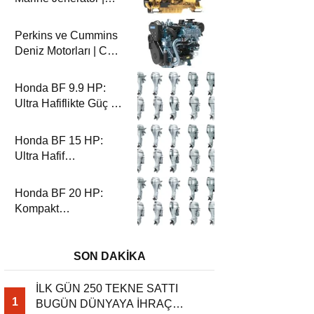
100-200 ekW | CG
Marin
Perkins ve Cummins
Deniz Motorları | CG
Marin ile Güçlü ve
Güvenilir Performans
Honda BF 9.9 HP:
Ultra Hafiflikte Güç ve
Güvenilirlik
Honda BF 15 HP:
Ultra Hafif
Performansın Zirvesi
Honda BF 20 HP:
Kompakt
Performansın Zirvesi
SON DAKİKA
İLK GÜN 250 TEKNE SATTI
1
BUGÜN DÜNYAYA İHRAÇ