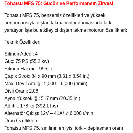
Tohatsu MFS 75: Gücün ve Performansın Zirvesi
Tohatsu MFS 75, benzersiz özellikleri ve yüksek
performansıyla dıştan takma motor dünyasında fark
yaratıyor. İşte bu etkileyici dıştan takma motorun özellikleri:
Teknik Özellikler:
Silindir Adedi: 4
Güç: 75 PS (55.2 kw)
Silindir Hacmi: 1995 cc
Çap x Strok: 84 x 90 mm (3.31 x 3.54 in.)
Max. Devir Aralığı: 5,000 – 6,000 (r/min)
Disli Oranı: 2.08
Ayna Yüksekliği: 517 mm (20.35 in’)
Ağırlık: 178 kg (392.1 lbs)
Alternatör Çıkışı: 12V – 41A/ ＠6,000 r/min
Ürün Özellikleri:
Tohatsu MFS 75, sınıfının en iyisi tork – deplasman oranı