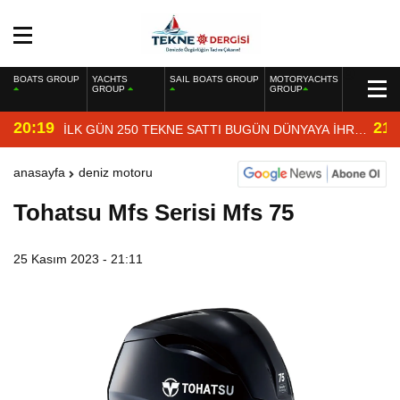
BOATS GROUP
YACHTS
SAIL BOATS GROUP
MOTORYACHTS
GROUP
GROUP
20:19
21:
İLK GÜN 250 TEKNE SATTI BUGÜN DÜNYAYA İHRAÇ
EDİYOR
anasayfa
deniz motoru
Tohatsu Mfs Serisi Mfs 75
25 Kasım 2023 - 21:11