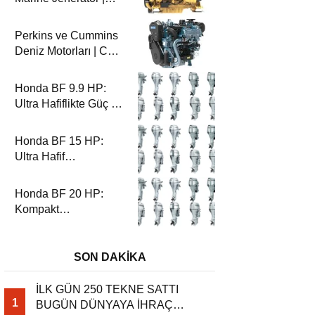
100-200 ekW | CG
Marin
Perkins ve Cummins
Deniz Motorları | CG
Marin ile Güçlü ve
Güvenilir Performans
Honda BF 9.9 HP:
Ultra Hafiflikte Güç ve
Güvenilirlik
Honda BF 15 HP:
Ultra Hafif
Performansın Zirvesi
Honda BF 20 HP:
Kompakt
Performansın Zirvesi
SON DAKİKA
İLK GÜN 250 TEKNE SATTI
1
BUGÜN DÜNYAYA İHRAÇ