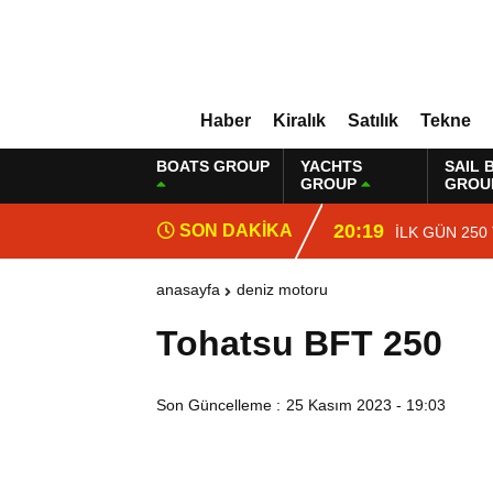
Haber
Kiralık
Satılık
Tekne
BOATS GROUP
YACHTS
SAIL 
GROUP
GROU
20:19
SON DAKİKA
İLK GÜN 250
anasayfa
deniz motoru
Tohatsu BFT 250
Son Güncelleme :
25 Kasım 2023 - 19:03