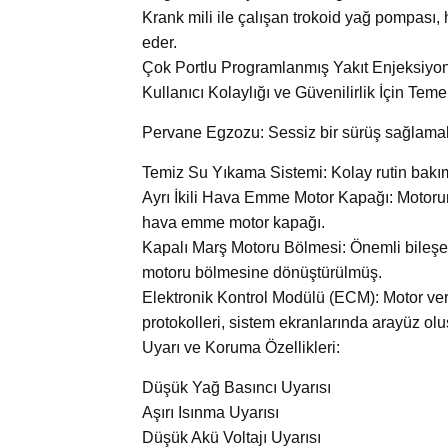
Krank mili ile çalışan trokoid yağ pompası, 
eder.
Çok Portlu Programlanmış Yakıt Enjeksiyonu, 
Kullanıcı Kolaylığı ve Güvenilirlik İçin Teme
Pervane Egzozu: Sessiz bir sürüş sağlamak 
Temiz Su Yıkama Sistemi: Kolay rutin bakım 
Ayrı İkili Hava Emme Motor Kapağı: Motorun h
hava emme motor kapağı.
Kapalı Marş Motoru Bölmesi: Önemli bileşenl
motoru bölmesine dönüştürülmüş.
Elektronik Kontrol Modülü (ECM): Motor ve
protokolleri, sistem ekranlarında arayüz olu
Uyarı ve Koruma Özellikleri:
Düşük Yağ Basıncı Uyarısı
Aşırı Isınma Uyarısı
Düşük Akü Voltajı Uyarısı