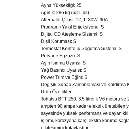
Ayna Yüksekliği: 25’
Ağırlık: 286 kg (631 lbs)
Alternatör Çıkışı: 12, 1180W, 90A
Programlı Yakıt Enjeksiyonu: S
Dijital CD Ateşleme Sistemi: S
Dişli Koruması: S
Termostat Kontrollü Soğutma Sistemi: S
Pervane Egzozu: S
Aşırı Isınma Uyarısı: S
Yağ Basıncı Uyarısı: S
Power Trim ve Eğim: S
Değişik Subap Zamanlaması ve Kaldırma K
Ürün Özellikleri:
Tohatsu BFT 250, 3.5 litrelik V6 motoru ve 
ampten 90 ampe kadar elektrik üretebilen yü
sayesinde yüksek performans ve dayanıklılı
işlemi, korozyona karşı ekstra koruma sağlar
etkileşimini kolaylaştırır.