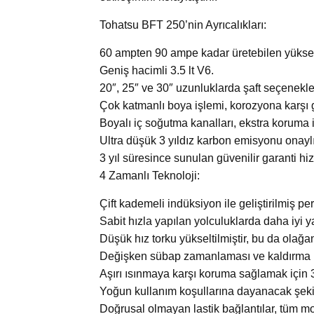
Tohatsu BFT 250’nin Ayrıcalıkları:
60 ampten 90 ampe kadar üretebilen yüksek ç
Geniş hacimli 3.5 lt V6.
20″, 25″ ve 30″ uzunluklarda şaft seçenekle
Çok katmanlı boya işlemi, korozyona karşı 
Boyalı iç soğutma kanalları, ekstra koruma i
Ultra düşük 3 yıldız karbon emisyonu onaylı
3 yıl süresince sunulan güvenilir garanti hiz
4 Zamanlı Teknoloji:
Çift kademeli indüksiyon ile geliştirilmiş pe
Sabit hızla yapılan yolculuklarda daha iyi 
Düşük hız torku yükseltilmiştir, bu da olağan
Değişken sübap zamanlaması ve kaldırma k
Aşırı ısınmaya karşı koruma sağlamak için 
Yoğun kullanım koşullarına dayanacak şekil
Doğrusal olmayan lastik bağlantılar, tüm m