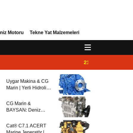
niz Motoru
Tekne Yat Malzemeleri
21:32
Admiral Marine 
Uygar Makina & CG
Marin | Yerli Hidrolik
Deniz Şanzımanları
ve Deniz Motorları
CG Marin &
BAYSAN: Deniz
Aktarma
Sistemlerinde
Cat® C7.1 ACERT
Güvenilir Ortaklık
Marine Jeneratör |