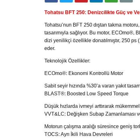
Tohatsu BFT 250: Denizcilikte Güç ve Veri
Tohatsu’nun BFT 250 dıştan takma motoru,
tasarımıyla sağlıyor. Bu motor, ECOmo®, B
dizi yenilikçi özellikle donatılmıştır, 250 ps
eder.
Teknolojik Özellikler:
ECOmo®: Ekonomi Kontrollü Motor
Sabit seyir hızında %30’a varan yakıt tasa
BLAST®: Boosted Low Speed Torque
Düşük hızlarda ivmeyi arttırarak mükemme
VVT&LC: Değişken Subap Zamanlaması ve
Motorun çalışma aralığı süresince geniş to
TOCS: Ayrı İkili Hava Devreleri