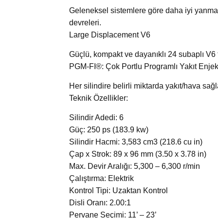
Geleneksel sistemlere göre daha iyi yanma 
devreleri.
Large Displacement V6
Güçlü, kompakt ve dayanıklı 24 subaplı V6 
PGM-FI®: Çok Portlu Programlı Yakıt Enje
Her silindire belirli miktarda yakıt/hava sa
Teknik Özellikler:
Silindir Adedi: 6
Güç: 250 ps (183.9 kw)
Silindir Hacmi: 3,583 cm3 (218.6 cu in)
Çap x Strok: 89 x 96 mm (3.50 x 3.78 in)
Max. Devir Aralığı: 5,300 – 6,300 r/min
Çalıştırma: Elektrik
Kontrol Tipi: Uzaktan Kontrol
Disli Oranı: 2.00:1
Pervane Seçimi: 11’ – 23’