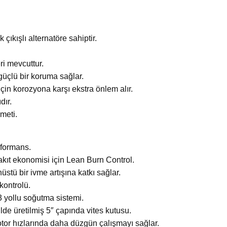
ıkışlı alternatöre sahiptir.
ri mevcuttur.
güçlü bir koruma sağlar.
çin korozyona karşı ekstra önlem alır.
dır.
meti.
rformans.
yakıt ekonomisi için Lean Burn Control.
üstü bir ivme artışına katkı sağlar.
ontrolü.
3 yollu soğutma sistemi.
de üretilmiş 5″ çapında vites kutusu.
otor hızlarında daha düzgün çalışmayı sağlar.