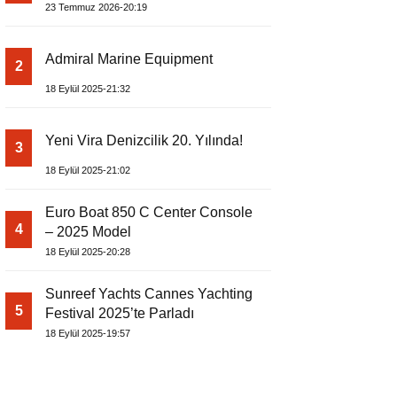
EDİYOR
23 Temmuz 2026-20:19
Admiral Marine Equipment
2
18 Eylül 2025-21:32
Yeni Vira Denizcilik 20. Yılında!
3
18 Eylül 2025-21:02
Euro Boat 850 C Center Console
4
– 2025 Model
18 Eylül 2025-20:28
Sunreef Yachts Cannes Yachting
5
Festival 2025’te Parladı
18 Eylül 2025-19:57