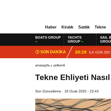
Haber
Kiralık
Satılık
Tekne
BOATS GROUP
YACHTS
SAIL 
GROUP
GROU
20:19
SON DAKİKA
İLK GÜN 250
anasayfa
yelkenli
Tekne Ehliyeti Nasıl
Son Güncelleme :
18 Ocak 2025 - 23:43