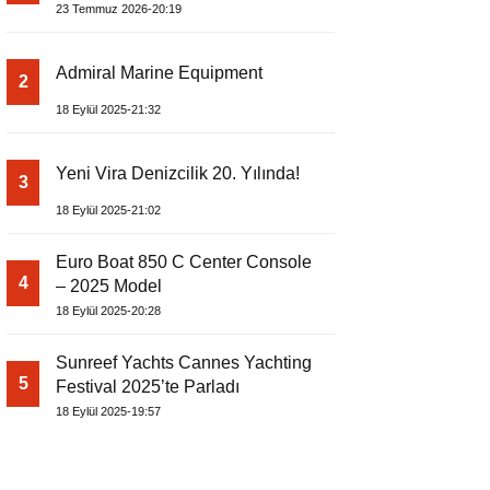
EDİYOR
23 Temmuz 2026-20:19
Admiral Marine Equipment
2
18 Eylül 2025-21:32
Yeni Vira Denizcilik 20. Yılında!
3
18 Eylül 2025-21:02
Euro Boat 850 C Center Console
4
– 2025 Model
18 Eylül 2025-20:28
Sunreef Yachts Cannes Yachting
5
Festival 2025’te Parladı
18 Eylül 2025-19:57