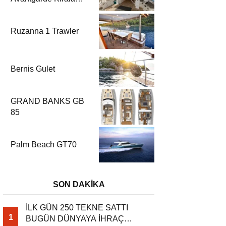
| Fethiye & Göcek
Yelkenli
Ruzanna 1 Trawler
Bernis Gulet
GRAND BANKS GB
85
Palm Beach GT70
SON DAKİKA
İLK GÜN 250 TEKNE SATTI
1
BUGÜN DÜNYAYA İHRAÇ