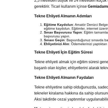
2,5 metreden büyük ve 24 metreden küçük te
gerektirir. Ticari kullanım içinse
Gemiadamı 
Tekne Ehliyeti Almanın Adımları
Eğitime Kaydolun
: Amatör Denizci Belge
eğitime kaydolun. Eğitimler, internet üzerin
Sınav Başvurusu Yapın
: Eğitim tamamla
başvurusu yapın.
Sınavı Geçin
: Başvurduğunuz sınavda başa
Ehliyetinizi Alın
: Ödemelerinizi yaptıkta
Tekne Ehliyeti İçin Eğitim Süresi
Tekne ehliyeti almak için eğitim süresi gen
başarılı olan kişiler, ehliyetlerini alarak tekn
Tekne Ehliyeti Almanın Faydaları
Tekne ehliyetine sahip olduğunuzda, sadec
tekneler kiralama hakkına da sahip olursunuz
Aksi takdirde cezai yaptırımlar uygulanabilir