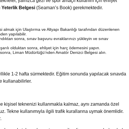
kneler, yalnızca gezi ve spor amaçlı kullanım için ehliyet
Yeterlik Belgesi
(Seaman’s Book) gerekmektedir.
si almak için Ulaştırma ve Altyapı Bakanlığı tarafından düzenlenen
den yapılabilir.
ndıktan sonra, sınav başvuru evraklarınızı yükleyin ve sınav
rılı olduktan sonra, ehliyet için harç ödemesini yapın.
n sonra, Liman Müdürlüğü’nden Amatör Denizci Belgesi alın.
ellikle 1-2 hafta sürmektedir. Eğitim sonunda yapılacak sınavda
e kullanabilirler.
e kişisel teknenizi kullanmakla kalmaz, aynı zamanda özel
. Tekne kullanımıyla ilgili trafik kurallarına uymak önemlidir.
.