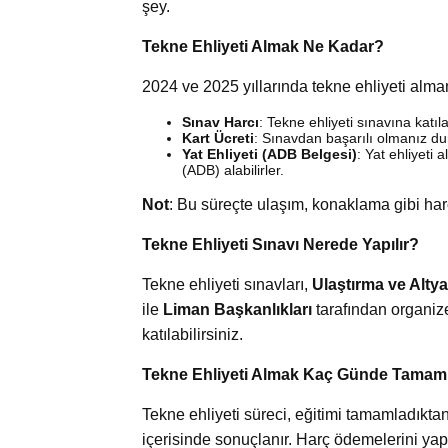
şey.
Tekne Ehliyeti Almak Ne Kadar?
2024 ve 2025 yıllarında tekne ehliyeti alman
Sınav Harcı
: Tekne ehliyeti sınavına kat
Kart Ücreti
: Sınavdan başarılı olmanız du
Yat Ehliyeti (ADB Belgesi)
: Yat ehliyeti
(ADB) alabilirler.
Not
: Bu süreçte ulaşım, konaklama gibi harc
Tekne Ehliyeti Sınavı Nerede Yapılır?
Tekne ehliyeti sınavları,
Ulaştırma ve Alty
ile
Liman Başkanlıkları
tarafından organize
katılabilirsiniz.
Tekne Ehliyeti Almak Kaç Günde Tamam
Tekne ehliyeti süreci, eğitimi tamamladıktan
içerisinde sonuçlanır. Harç ödemelerini y