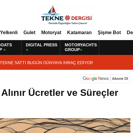
Yelkenli
Gulet
Motoryat
Katamaran
Şişme Bot
De
BOATS
DIGITAL PRESS
MOTORYACHTS
P
GROUP
 TEKNE SATTI BUGÜN DÜNYAYA İHRAÇ EDİYOR
 Alınır Ücretler ve Süreçler