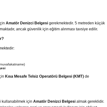
için
Amatör Denizci Belgesi
gerekmektedir. 5 metreden küçük
ktadır, ancak güvenlik için eğitim alınması tavsiye edilir.
ir?
mektedir:
n muvafakatname)
gesi
için
Kısa Mesafe Telsiz Operatörü Belgesi (KMT)
de
i kullanabilmek için
Amatör Denizci Belgesi
almak gereklidir.