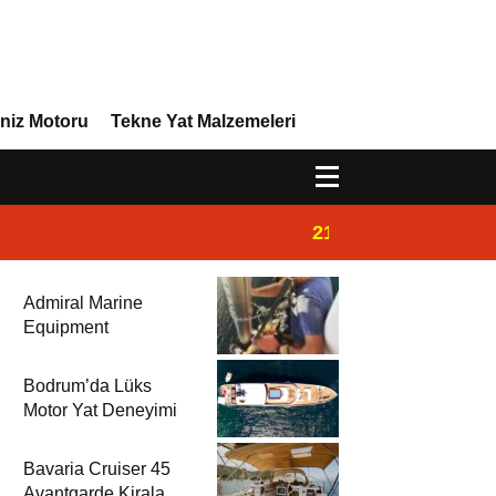
niz Motoru
Tekne Yat Malzemeleri
21:32
Admiral Marine 
Admiral Marine
Equipment
Bodrum’da Lüks
Motor Yat Deneyimi
Bavaria Cruiser 45
Avantgarde Kiralama