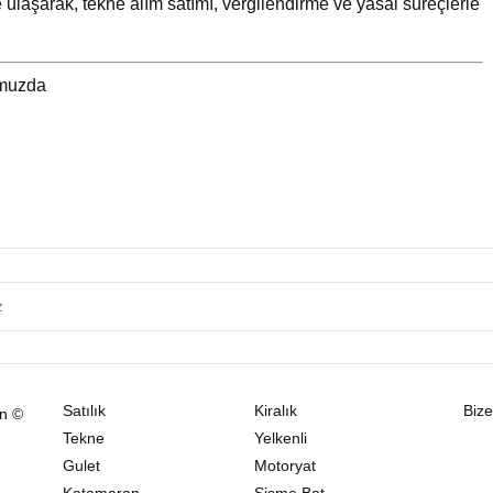
 ulaşarak, tekne alım satımı, vergilendirme ve yasal süreçlerle
umuzda
Satılık
Kiralık
Bize
ın ©
Tekne
Yelkenli
Gulet
Motoryat