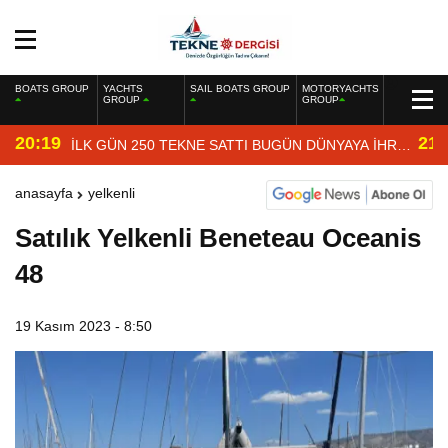
BOATS GROUP
YACHTS
SAIL BOATS GROUP
MOTORYACHTS
GROUP
GROUP
20:19
21:
İLK GÜN 250 TEKNE SATTI BUGÜN DÜNYAYA İHRAÇ
EDİYOR
anasayfa
yelkenli
Satılık Yelkenli Beneteau Oceanis
48
19 Kasım 2023 - 8:50