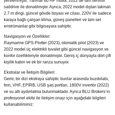
yenilenmiştir. Yanmar 80 HP motor, 2022’de tam servisli
saildrive ile donatılmıştır. Ayrıca, 2022 model dıştan takmalı
2.7 m dingi, güncel gövde boyası ve cilası, 220V ile sadece
karaya bağlı çalışan klima, güneş panelleri ve tam set
enstrümanlar gibi bilgisayara sahiptir.
Navigasyon ve Özellikler:
Raymarine GPS-Plotter (2023), otomatik pilot (2023) ve
2022 model üç elektrikli tuvalet gibi güncel navigasyon ve
konfor özellikleriyle donatılmıştır. Geniş iç dünyayla dört çift
kişilik kabin ve ek bir ranza sunuyor.
Ekstralar ve İletişim Bilgileri:
Gemi, bir dizi ekstraya sahiptir, bunlar arasında buzdolabı,
fırın, VHF, EPIRB, USB şarj portları, 1800V invertör (2022)
ve su altı aydınlatma bulunmaktadır. Ayrıca BLU Brokers’ın
profesyonel ekibi ile iletişim onayı için aşağıdaki bilgileri
kullanabilirsiniz: