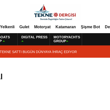
Yelkenli
Gulet
Motoryat
Katamaran
Şişme Bot
De
BOATS
DIGITAL PRESS
MOTORYACHTS
P
GROUP
 TEKNE SATTI BUGÜN DÜNYAYA İHRAÇ EDİYOR
l