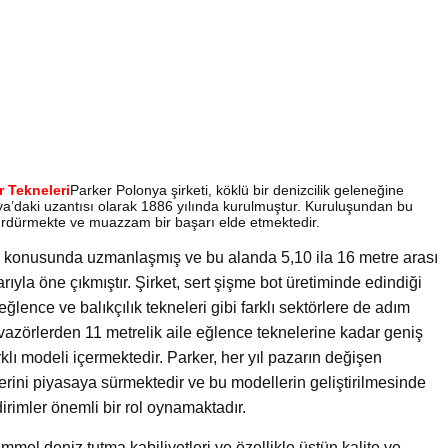
 Tekneleri
Parker Polonya şirketi, köklü bir denizcilik geleneğine
a’daki uzantısı olarak 1886 yılında kurulmuştur. Kuruluşundan bu
 sürdürmekte ve muazzam bir başarı elde etmektedir.
lar konusunda uzmanlaşmış ve bu alanda 5,10 ila 16 metre arası
rıyla öne çıkmıştır. Şirket, sert şişme bot üretiminde edindiği
eğlence ve balıkçılık tekneleri gibi farklı sektörlere de adım
uvazörlerden 11 metrelik aile eğlence teknelerine kadar geniş
lı modeli içermektedir. Parker, her yıl pazarın değişen
erini piyasaya sürmektedir ve bu modellerin geliştirilmesinde
irimler önemli bir rol oynamaktadır.
mmel deniz tutma kabiliyetleri ve özellikle üstün kalite ve