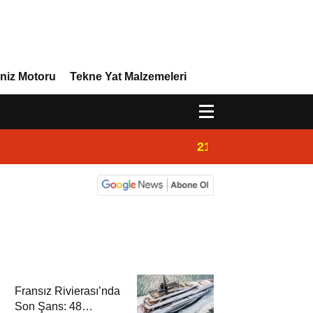
niz Motoru
Tekne Yat Malzemeleri
21:32
Admiral Marine 
Fransız Rivierası’nda
Son Şans: 48