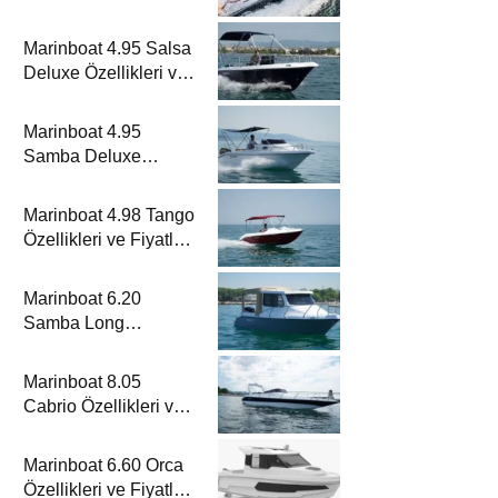
Metrelik Parillion ile
Mükemmel Bir Yat
Marinboat 4.95 Salsa
Tatili
Deluxe Özellikleri ve
Fiyatları – A Sınıfı
Lüks Tekne
Marinboat 4.95
Samba Deluxe
Özellikleri ve Fiyatları
– A Sınıfı Lüks Tekne
Marinboat 4.98 Tango
Özellikleri ve Fiyatları
– A Sınıfı Kompakt
Tekne
Marinboat 6.20
Samba Long
Özellikleri ve Fiyatları
– A Sınıfı Kompakt
Marinboat 8.05
Tekne
Cabrio Özellikleri ve
Fiyatları – A Sınıfı
Lüks Tekne
Marinboat 6.60 Orca
Özellikleri ve Fiyatları