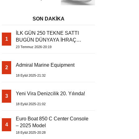
– Dıştan Takmalı
Lüks Tekne
SON DAKİKA
İLK GÜN 250 TEKNE SATTI
1
BUGÜN DÜNYAYA İHRAÇ
EDİYOR
23 Temmuz 2026-20:19
Admiral Marine Equipment
2
18 Eylül 2025-21:32
Yeni Vira Denizcilik 20. Yılında!
3
18 Eylül 2025-21:02
Euro Boat 850 C Center Console
4
– 2025 Model
18 Eylül 2025-20:28