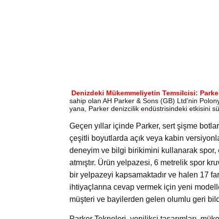
Denizdeki Mükemmeliyetin Temsilcisi: Parker
sahip olan AH Parker & Sons (GB) Ltd’nin Polony
yana, Parker denizcilik endüstrisindeki etkisini
Geçen yıllar içinde Parker, sert şişme bot
çeşitli boyutlarda açık veya kabin versiyonla
deneyim ve bilgi birikimini kullanarak spor, 
atmıştır. Ürün yelpazesi, 6 metrelik spor kr
bir yelpazeyi kapsamaktadır ve halen 17 fark
ihtiyaçlarına cevap vermek için yeni modell
müşteri ve bayilerden gelen olumlu geri bild
Parker Tekneleri, yenilikçi tasarımları, müke