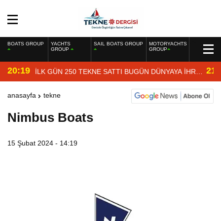
BOATS GROUP
YACHTS
SAIL BOATS GROUP
MOTORYACHTS
GROUP
GROUP
20:19
21:
İLK GÜN 250 TEKNE SATTI BUGÜN DÜNYAYA İHRAÇ
EDİYOR
anasayfa
tekne
Nimbus Boats
15 Şubat 2024 - 14:19