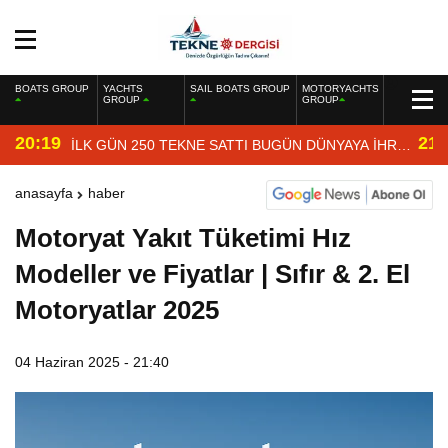
BOATS GROUP
YACHTS
SAIL BOATS GROUP
MOTORYACHTS
GROUP
GROUP
20:19
21:
İLK GÜN 250 TEKNE SATTI BUGÜN DÜNYAYA İHRAÇ
EDİYOR
anasayfa
haber
Motoryat Yakıt Tüketimi Hız
Modeller ve Fiyatlar | Sıfır & 2. El
Motoryatlar 2025
04 Haziran 2025 - 21:40