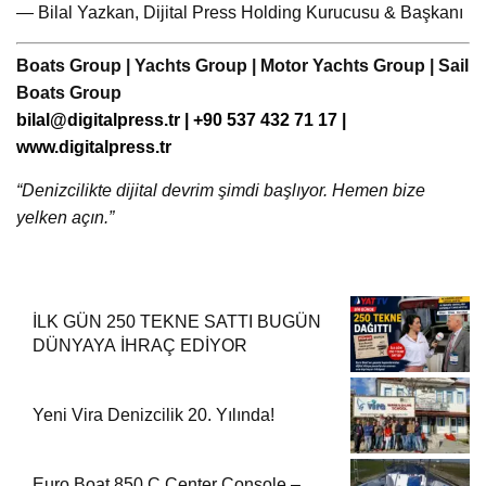
— Bilal Yazkan, Dijital Press Holding Kurucusu & Başkanı
Boats Group | Yachts Group | Motor Yachts Group | Sail
Boats Group
bilal@digitalpress.tr
| +90 537 432 71 17 |
www.digitalpress.tr
“Denizcilikte dijital devrim şimdi başlıyor. Hemen bize
yelken açın.”
İLK GÜN 250 TEKNE SATTI BUGÜN
DÜNYAYA İHRAÇ EDİYOR
Yeni Vira Denizcilik 20. Yılında!
Euro Boat 850 C Center Console –