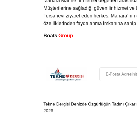
Manara Marine’nin temel değerleri arasında 
Müşterilerine sağladığı güvenilir hizmet ve ü
Tersaneyi ziyaret eden herkes, Manara’nın 
özelliklerinden faydalanma imkanına sahip o
Boats
Group
Tekne Dergisi Denizde Özgürlüğün Tadını Çıkar
2026