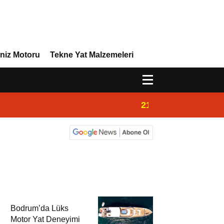
niz Motoru
Tekne Yat Malzemeleri
21:32
Admiral Marine 
Bodrum’da Lüks
Motor Yat Deneyimi