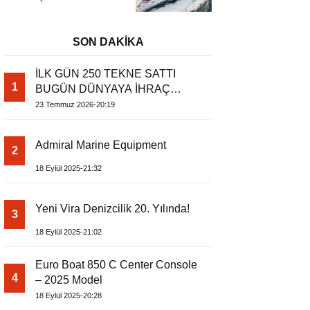
Başladı
Metrelik Parillion ile
Mükemmel Bir Yat
Tatili
SON DAKİKA
İLK GÜN 250 TEKNE SATTI
1
BUGÜN DÜNYAYA İHRAÇ
EDİYOR
23 Temmuz 2026-20:19
Admiral Marine Equipment
2
18 Eylül 2025-21:32
Yeni Vira Denizcilik 20. Yılında!
3
18 Eylül 2025-21:02
Euro Boat 850 C Center Console
4
– 2025 Model
18 Eylül 2025-20:28