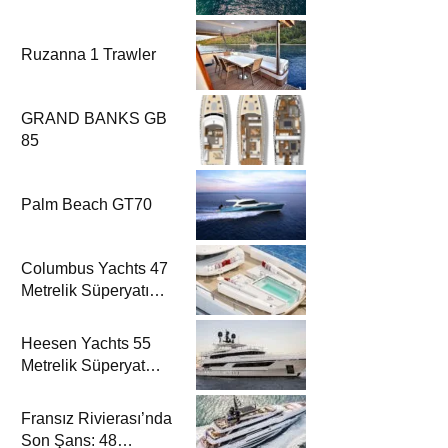
Ruzanna 1 Trawler
GRAND BANKS GB
85
Palm Beach GT70
Columbus Yachts 47
Metrelik Süperyatı
Acqua Chiara ile
Akdeniz’de Lüks Bir
Heesen Yachts 55
Seyir
Metrelik Süperyat
Solemates’in İlk
Charter Sezonu
Fransız Rivierası’nda
Rezervasyonları
Son Şans: 48