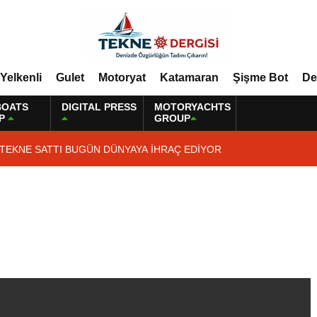
Yelkenli
Gulet
Motoryat
Katamaran
Şişme Bot
De
BOATS
DIGITAL PRESS
MOTORYACHTS
P
GROUP
 TEKNE SATTI BUGÜN DÜNYAYA İHRAÇ EDİYOR