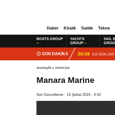
Haber
Kiralık
Satılık
Tekne
BOATS GROUP
YACHTS
SAIL 
GROUP
GROU
20:19
SON DAKİKA
İLK GÜN 250
anasayfa
motoryat
Manara Marine
Son Güncelleme :
15 Şubat 2024 - 0:02