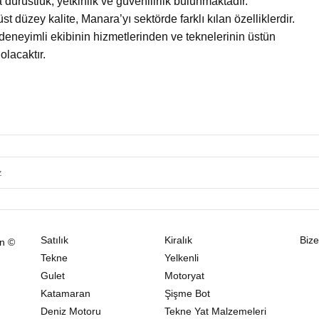
dürüstlük, yetkinlik ve güvenilirlik bulunmaktadır.
st düzey kalite, Manara’yı sektörde farklı kılan özelliklerdir.
deneyimli ekibinin hizmetlerinden ve teknelerinin üstün
lacaktır.
Satılık
Kiralık
Bize
ın ©
Tekne
Yelkenli
Gulet
Motoryat
Katamaran
Şişme Bot
Deniz Motoru
Tekne Yat Malzemeleri