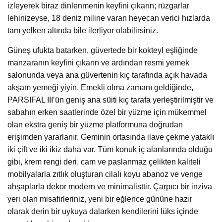
izleyerek biraz dinlenmenin keyfini çıkarın; rüzgarlar
lehinizeyse, 18 deniz miline varan heyecan verici hızlarda
tam yelken altında bile ilerliyor olabilirsiniz.
Güneş ufukta batarken, güvertede bir kokteyl eşliğinde
manzaranın keyfini çıkarın ve ardından resmi yemek
salonunda veya ana güvertenin kıç tarafında açık havada
akşam yemeği yiyin. Emekli olma zamanı geldiğinde,
PARSIFAL III’ün geniş ana süiti kıç tarafa yerleştirilmiştir ve
sabahın erken saatlerinde özel bir yüzme için mükemmel
olan ekstra geniş bir yüzme platformuna doğrudan
erişimden yararlanır. Geminin ortasında ilave çekme yataklı
iki çift ve iki ikiz daha var. Tüm konuk iç alanlarında olduğu
gibi, krem ​​rengi deri, cam ve paslanmaz çelikten kaliteli
mobilyalarla zıtlık oluşturan cilalı koyu abanoz ve venge
ahşaplarla dekor modern ve minimalisttir. Çarpıcı bir inziva
yeri olan misafirleriniz, yeni bir eğlence gününe hazır
olarak derin bir uykuya dalarken kendilerini lüks içinde