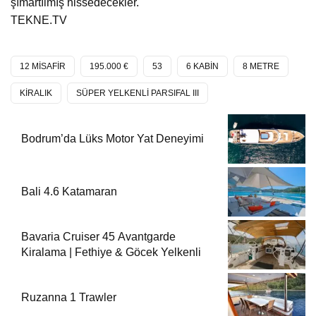
şımartılmış hissedecekler.
TEKNE.TV
12 MİSAFİR
195.000 €
53
6 KABİN
8 METRE
KİRALIK
SÜPER YELKENLİ PARSIFAL III
Bodrum’da Lüks Motor Yat Deneyimi
Bali 4.6 Katamaran
Bavaria Cruiser 45 Avantgarde
Kiralama | Fethiye & Göcek Yelkenli
Ruzanna 1 Trawler