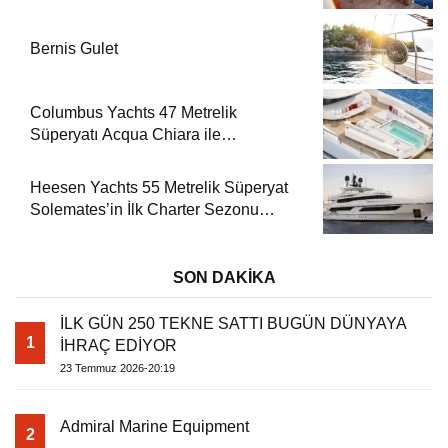
Bernis Gulet
Columbus Yachts 47 Metrelik
Süperyatı Acqua Chiara ile
Akdeniz’de Lüks Bir Seyir
Heesen Yachts 55 Metrelik Süperyat
Solemates’in İlk Charter Sezonu
Rezervasyonları Başladı
SON DAKİKA
İLK GÜN 250 TEKNE SATTI BUGÜN DÜNYAYA
1
İHRAÇ EDİYOR
23 Temmuz 2026-20:19
Admiral Marine Equipment
2