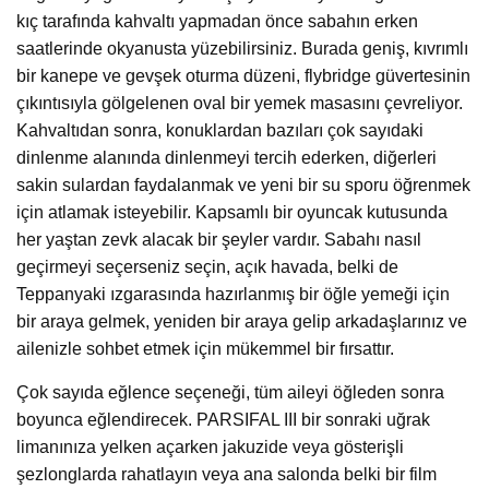
kıç tarafında kahvaltı yapmadan önce sabahın erken
saatlerinde okyanusta yüzebilirsiniz. Burada geniş, kıvrımlı
bir kanepe ve gevşek oturma düzeni, flybridge güvertesinin
çıkıntısıyla gölgelenen oval bir yemek masasını çevreliyor.
Kahvaltıdan sonra, konuklardan bazıları çok sayıdaki
dinlenme alanında dinlenmeyi tercih ederken, diğerleri
sakin sulardan faydalanmak ve yeni bir su sporu öğrenmek
için atlamak isteyebilir. Kapsamlı bir oyuncak kutusunda
her yaştan zevk alacak bir şeyler vardır. Sabahı nasıl
geçirmeyi seçerseniz seçin, açık havada, belki de
Teppanyaki ızgarasında hazırlanmış bir öğle yemeği için
bir araya gelmek, yeniden bir araya gelip arkadaşlarınız ve
ailenizle sohbet etmek için mükemmel bir fırsattır.
Çok sayıda eğlence seçeneği, tüm aileyi öğleden sonra
boyunca eğlendirecek. PARSIFAL III bir sonraki uğrak
limanınıza yelken açarken jakuzide veya gösterişli
şezlonglarda rahatlayın veya ana salonda belki bir film