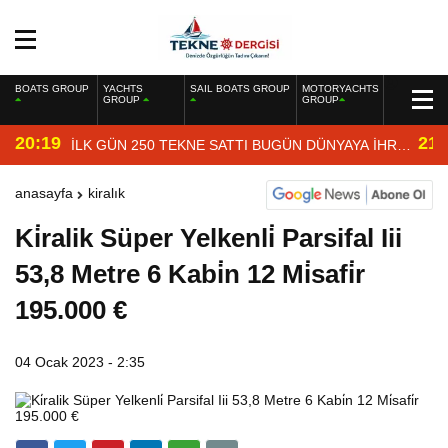
BOATS GROUP
YACHTS
SAIL BOATS GROUP
MOTORYACHTS
GROUP
GROUP
20:19
21:
İLK GÜN 250 TEKNE SATTI BUGÜN DÜNYAYA İHRAÇ
EDİYOR
anasayfa
kiralık
Ki̇ralik Süper Yelkenli̇ Parsifal Iii
53,8 Metre 6 Kabi̇n 12 Mi̇safi̇r
195.000 €
04 Ocak 2023 - 2:35