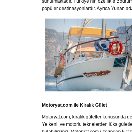
sunulmaktadır. Türkiye’nin özellikle Bodrum,
popüler destinasyonlardır. Ayrıca Yunan adal
Motoryat.com ile Kiralık Gület
Motoryat.com, kiralık gületler konusunda ge
Yelkenli ve motorlu teknelerden lüks gületle
bulabilirsiniz. Motoryat.com üzerinden kirala