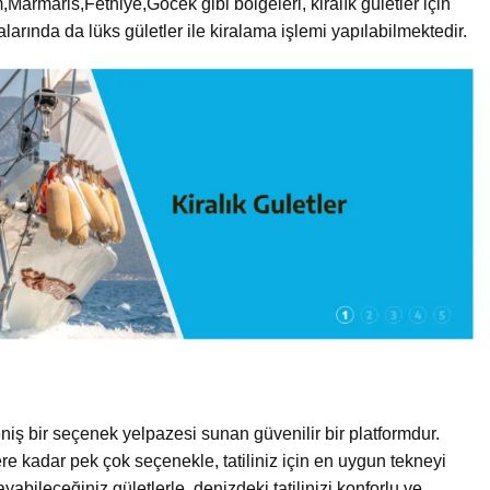
Marmaris,Fethiye,Göcek gibi bölgeleri, kiralık gületler için
arında da lüks gületler ile kiralama işlemi yapılabilmektedir.
niş bir seçenek yelpazesi sunan güvenilir bir platformdur.
re kadar pek çok seçenekle, tatiliniz için en uygun tekneyi
yabileceğiniz gületlerle, denizdeki tatilinizi konforlu ve