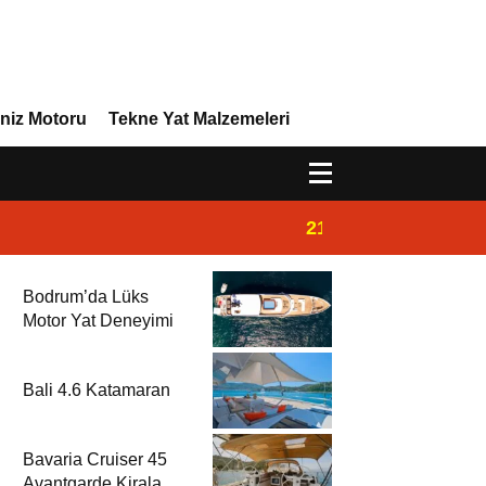
niz Motoru
Tekne Yat Malzemeleri
21:32
Admiral Marine 
Bodrum’da Lüks
Motor Yat Deneyimi
Bali 4.6 Katamaran
Bavaria Cruiser 45
Avantgarde Kiralama