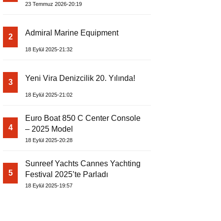
EDİYOR
23 Temmuz 2026-20:19
Admiral Marine Equipment
2
18 Eylül 2025-21:32
Yeni Vira Denizcilik 20. Yılında!
3
18 Eylül 2025-21:02
Euro Boat 850 C Center Console
4
– 2025 Model
18 Eylül 2025-20:28
Sunreef Yachts Cannes Yachting
5
Festival 2025’te Parladı
18 Eylül 2025-19:57