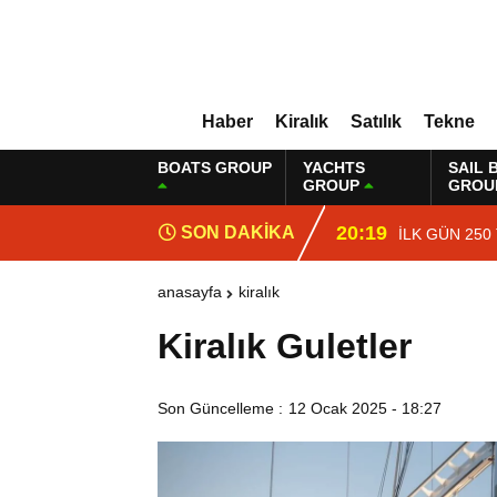
Haber
Kiralık
Satılık
Tekne
BOATS GROUP
YACHTS
SAIL 
GROUP
GROU
20:19
SON DAKİKA
İLK GÜN 250
anasayfa
kiralık
Kiralık Guletler
Son Güncelleme :
12 Ocak 2025 - 18:27