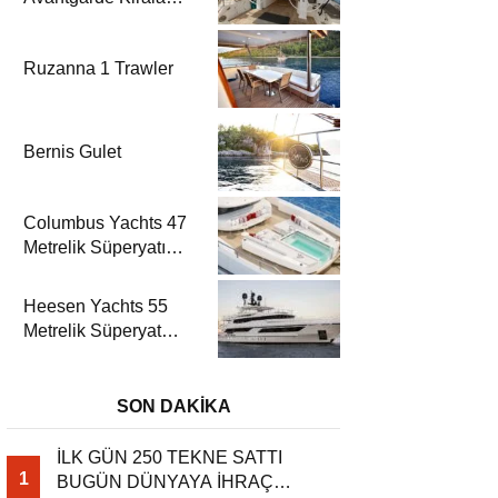
| Fethiye & Göcek
Yelkenli
Ruzanna 1 Trawler
Bernis Gulet
Columbus Yachts 47
Metrelik Süperyatı
Acqua Chiara ile
Akdeniz’de Lüks Bir
Heesen Yachts 55
Seyir
Metrelik Süperyat
Solemates’in İlk
Charter Sezonu
Rezervasyonları
SON DAKİKA
Başladı
İLK GÜN 250 TEKNE SATTI
1
BUGÜN DÜNYAYA İHRAÇ