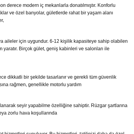
son derece modern iç mekanlarla donatılmıştır. Konforlu
klar ve özel banyolar, gületlerde rahat bir yaşam alanı
r,
ya aileler için uygundur. 6-12 kişilik kapasiteye sahip olabilen
am yaratır. Birçok gület, geniş kabinleri ve salonları ile
ce dikkatli bir şekilde tasarlanır ve gerekli tüm güvenlik
masına rağmen, genellikle motorlu yardım
anarak seyir yapabilme özelliğine sahiptir. Rüzgar şartlarına
eya zorlu hava koşullarında
t hizmetleri sunuluyor. Bu hizmetleri, tatilinizi daha da özel