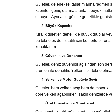
Gületler, geleneksel tasarımlarına rağmen 
kabinler, geniş oturma alanları, büyük mutfa
sunuyor. Ayrıca bir gülette genellikle genişle
Büyük Kapasite
Kiralık gületler, genellikle büyük gruplar ve
bu tekneler, deniz tatili için konforlu bir ort
konakladım
Güvenlik ve Donanım
Gületler, deniz güvenliği açısından son dere
ürünleri ile donatılır. Yelkenli bir tekne ol
Yelken ve Motor Gücüyle Seyir
Gületler, hem yelken açıp hem de motor kull
göre yelken açabilirken, sakin denizlerde v
Özel Hizmetler ve Mürettebat
Çok sayıda kiralık gület kaptan ve müretteba