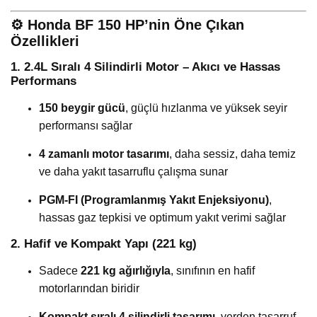
⚙️
Honda BF 150 HP’nin Öne Çıkan
Özellikleri
1. 2.4L Sıralı 4 Silindirli Motor – Akıcı ve Hassas
Performans
150 beygir gücü
, güçlü hızlanma ve yüksek seyir
performansı sağlar
4 zamanlı motor tasarımı
, daha sessiz, daha temiz
ve daha yakıt tasarruflu çalışma sunar
PGM-FI (Programlanmış Yakıt Enjeksiyonu)
,
hassas gaz tepkisi ve optimum yakıt verimi sağlar
2. Hafif ve Kompakt Yapı (221 kg)
Sadece
221 kg ağırlığıyla
, sınıfının en hafif
motorlarından biridir
Kompakt sıralı 4 silindirli tasarımı
, yerden tasarruf