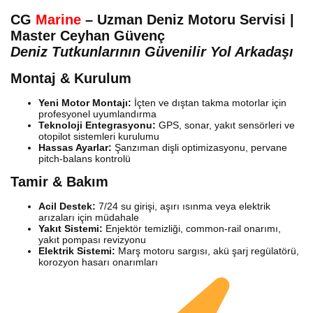
CG
Marine
– Uzman Deniz Motoru Servisi |
Master Ceyhan Güvenç
Deniz Tutkunlarının Güvenilir Yol Arkadaşı
Montaj & Kurulum
Yeni Motor Montajı:
İçten ve dıştan takma motorlar için
profesyonel uyumlandırma
Teknoloji Entegrasyonu:
GPS, sonar, yakıt sensörleri ve
otopilot sistemleri kurulumu
Hassas Ayarlar:
Şanzıman dişli optimizasyonu, pervane
pitch-balans kontrolü
Tamir & Bakım
Acil Destek:
7/24 su girişi, aşırı ısınma veya elektrik
arızaları için müdahale
Yakıt Sistemi:
Enjektör temizliği, common-rail onarımı,
yakıt pompası revizyonu
Elektrik Sistemi:
Marş motoru sargısı, akü şarj regülatörü,
korozyon hasarı onarımları