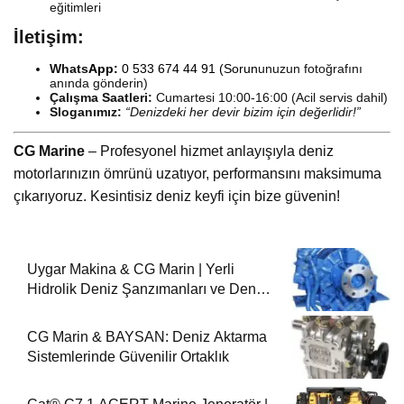
eğitimleri
İletişim:
Whats
App:
0 533 674 44 91
(Sorun
unuzun fotoğrafını
anında gönderin)
Çalışma Saatleri:
Cumartesi 10:00-16:00 (Acil servis dahil)
Sloganımız:
“Denizdeki her devir bizim için değerlidir!”
CG Marine
– Profesyonel hizmet anlayışıyla deniz
motorlarınızın ömrünü uzatıyor, performansını maksimuma
çıkarıyoruz. Kesintisiz deniz keyfi için bize güvenin!
Uygar Makina & CG Marin | Yerli
Hidrolik Deniz Şanzımanları ve Deniz
Motorları
CG Marin & BAYSAN: Deniz Aktarma
Sistemlerinde Güvenilir Ortaklık