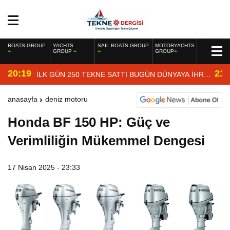
BOATS GROUP
YACHTS
SAIL BOATS GROUP
MOTORYACHTS
GROUP
GROUP
20:19
21:
İLK GÜN 250 TEKNE SATTI BUGÜN DÜNYAYA İHRAÇ
EDİYOR
anasayfa
deniz motoru
Honda BF 150 HP: Güç ve
Verimliliğin Mükemmel Dengesi
17 Nisan 2025 - 23:33