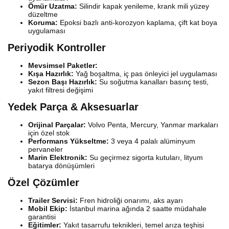
Ömür Uzatma:
Silindir kapak yenileme, krank mili yüzey
düzeltme
Koruma:
Epoksi bazlı anti-korozyon kaplama, çift kat boya
uygulaması
Periyodik Kontroller
Mevsimsel Paketler:
Kışa Hazırlık:
Yağ boşaltma, iç pas önleyici jel uygulaması
Sezon Başı Hazırlık:
Su soğutma kanalları basınç testi,
yakıt filtresi değişimi
Yedek Parça & Aksesuarlar
Orijinal Parçalar:
Volvo Penta, Mercury, Yanmar markaları
için özel stok
Performans Yükseltme:
3 veya 4 palalı alüminyum
pervaneler
Marin Elektronik:
Su geçirmez sigorta kutuları, lityum
batarya dönüşümleri
Özel Çözümler
Trailer Servisi:
Fren hidroliği onarımı, aks ayarı
Mobil Ekip:
İstanbul marina ağında 2 saatte müdahale
garantisi
Eğitimler:
Yakıt tasarrufu teknikleri, temel arıza teşhisi