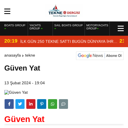
BOATS GROUP
YACHTS
SAIL BOATS GROUP
MOTORYACHTS
GROUP
GROUP
20:19
21:
İLK GÜN 250 TEKNE SATTI BUGÜN DÜNYAYA İHRAÇ
EDİYOR
anasayfa
tekne
Güven Yat
13 Şubat 2024 - 19:04
Güven Yat