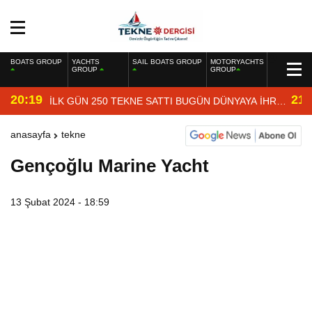
BOATS GROUP
YACHTS
SAIL BOATS GROUP
MOTORYACHTS
GROUP
GROUP
20:19
21:
İLK GÜN 250 TEKNE SATTI BUGÜN DÜNYAYA İHRAÇ
EDİYOR
anasayfa
tekne
Gençoğlu Marine Yacht
13 Şubat 2024 - 18:59