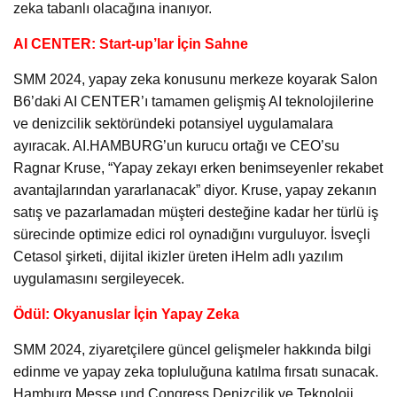
zeka tabanlı olacağına inanıyor.
AI CENTER: Start-up’lar İçin Sahne
SMM 2024, yapay zeka konusunu merkeze koyarak Salon
B6’daki AI CENTER’ı tamamen gelişmiş AI teknolojilerine
ve denizcilik sektöründeki potansiyel uygulamalara
ayıracak. AI.HAMBURG’un kurucu ortağı ve CEO’su
Ragnar Kruse, “Yapay zekayı erken benimseyenler rekabet
avantajlarından yararlanacak” diyor. Kruse, yapay zekanın
satış ve pazarlamadan müşteri desteğine kadar her türlü iş
sürecinde optimize edici rol oynadığını vurguluyor. İsveçli
Cetasol şirketi, dijital ikizler üreten iHelm adlı yazılım
uygulamasını sergileyecek.
Ödül: Okyanuslar İçin Yapay Zeka
SMM 2024, ziyaretçilere güncel gelişmeler hakkında bilgi
edinme ve yapay zeka topluluğuna katılma fırsatı sunacak.
Hamburg Messe und Congress Denizcilik ve Teknoloji