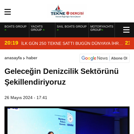
BOATS GROUP
YACHTS
SAIL BOATS GROUP
MOTORYACHTS
GROUP
GROUP
20:19
21:
İLK GÜN 250 TEKNE SATTI BUGÜN DÜNYAYA İHRAÇ
EDİYOR
anasayfa
haber
Geleceğin Denizcilik Sektörünü
Şekillendiriyoruz
26 Mayıs 2024 - 17:41