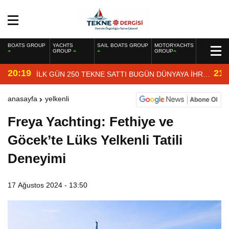
BOATS GROUP
YACHTS
SAIL BOATS GROUP
MOTORYACHTS
GROUP
GROUP
20:19
21:
İLK GÜN 250 TEKNE SATTI BUGÜN DÜNYAYA İHRAÇ
EDİYOR
anasayfa
yelkenli
Freya Yachting: Fethiye ve
Göcek’te Lüks Yelkenli Tatili
Deneyimi
17 Ağustos 2024 - 13:50