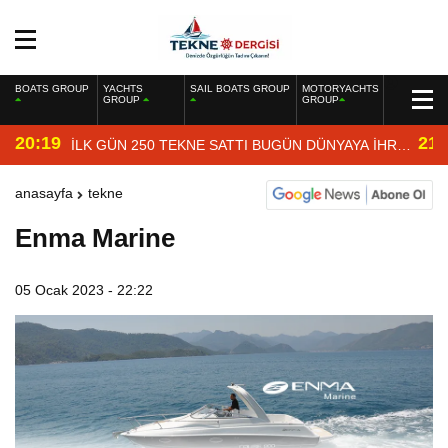
BOATS GROUP
YACHTS
SAIL BOATS GROUP
MOTORYACHTS
GROUP
GROUP
20:19
21:
İLK GÜN 250 TEKNE SATTI BUGÜN DÜNYAYA İHRAÇ
EDİYOR
anasayfa
tekne
Enma Marine
05 Ocak 2023 - 22:22