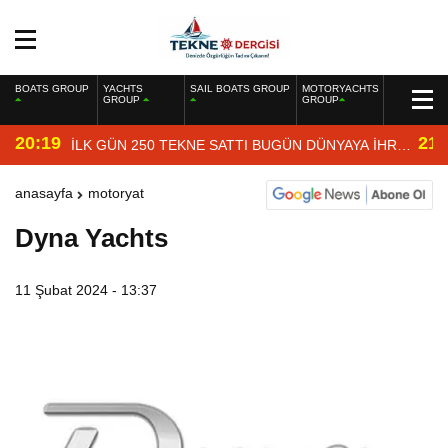
BOATS GROUP
YACHTS
SAIL BOATS GROUP
MOTORYACHTS
GROUP
GROUP
20:19
21:
İLK GÜN 250 TEKNE SATTI BUGÜN DÜNYAYA İHRAÇ
EDİYOR
anasayfa
motoryat
Dyna Yachts
11 Şubat 2024 - 13:37