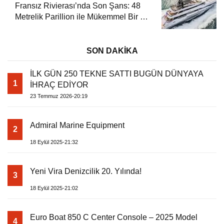
Fransız Rivierası’nda Son Şans: 48
Metrelik Parillion ile Mükemmel Bir Yat
Tatili
SON DAKİKA
İLK GÜN 250 TEKNE SATTI BUGÜN DÜNYAYA
1
İHRAÇ EDİYOR
23 Temmuz 2026-20:19
Admiral Marine Equipment
2
18 Eylül 2025-21:32
Yeni Vira Denizcilik 20. Yılında!
3
18 Eylül 2025-21:02
Euro Boat 850 C Center Console – 2025 Model
4