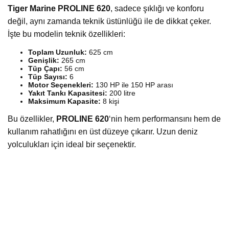
Tiger Marine PROLINE 620
, sadece şıklığı ve konforu
değil, aynı zamanda teknik üstünlüğü ile de dikkat çeker.
İşte bu modelin teknik özellikleri:
Toplam Uzunluk:
625 cm
Genişlik:
265 cm
Tüp Çapı:
56 cm
Tüp Sayısı:
6
Motor Seçenekleri:
130 HP ile 150 HP arası
Yakıt Tankı Kapasitesi:
200 litre
Maksimum Kapasite:
8 kişi
Bu özellikler,
PROLINE 620
‘nin hem performansını hem de
kullanım rahatlığını en üst düzeye çıkarır. Uzun deniz
yolculukları için ideal bir seçenektir.