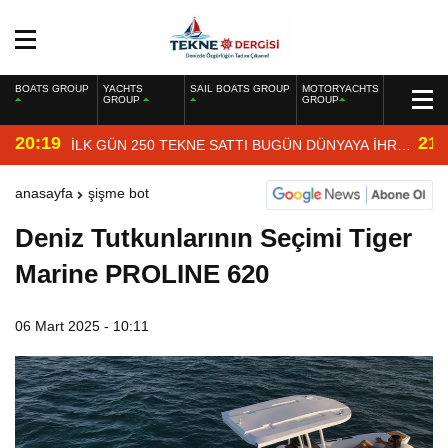
BOATS GROUP
YACHTS
SAIL BOATS GROUP
MOTORYACHTS
GROUP
GROUP
20:19
21:
İLK GÜN 250 TEKNE SATTI BUGÜN DÜNYAYA İHRAÇ
EDİYOR
anasayfa
şişme bot
Deniz Tutkunlarının Seçimi Tiger
Marine PROLINE 620
06 Mart 2025 - 10:11