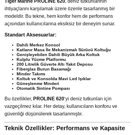
Tiger Marine PROLINE 620
, deniz tutkunlarının
ihtiyaçlarını karşılamak üzere özenle tasarlanmış bir
modeldir. Bu tekne, hem konfor hem de performans
açısından kullanıcılarına eksiksiz bir deneyim sunar.
Standart Aksesuarlar:
Dahili Merkez Konsol
Katlanır Masa İle Mekanizmalı Sürücü Koltuğu
Genişleyebilen Dahili Büyük Arka Koltuk
Kulplu Yüzme Platformu
200 Litrelik Güverte Altı Yakıt Deposu
Fiberglas Burun Basamağı
Minder Takımı
Koltuk ve Konsolda Mavi Led Işıklar
Güneşlenme Minderi
Otomatik Sintine Pompası
Bu özellikler,
PROLINE 620
‘yi deniz tutkunları için
vazgeçilmez kılar. Her detay, kullanıcıların konforu ve
güvenliği düşünülerek tasarlanmıştır.
Teknik Özellikler: Performans ve Kapasite