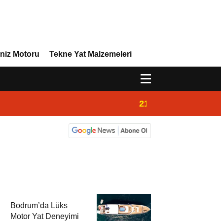
niz Motoru
Tekne Yat Malzemeleri
21:32
Admiral Marine 
Bodrum’da Lüks
Motor Yat Deneyimi