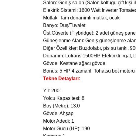
Salon: Geniş salon (Salon koltuğu çift kişilik
Elektrik Sistemi: 1600 Watt Inverter Tomat
Mutfak: Tam donanımlı mutfak, ocak
Banyo: Duş/Tuvalet
Üst Güverte (Flybridge): 2 adet güneş panel
Güneşlenme Alanı: Geniş güneşlenme alanı
Diğer Özellikler: Buzdolabı, pis su tankı, 90
Donanım: Lofrans 1500HP Elektrikli Irgat
Gövde: Kestane ağacı gövde
Bonus: 5 HP 4 zamanlı Tohatsu bot motoru v
Tekne Detayları:
Yıl: 2001
Yolcu Kapasitesi: 8
Boy (Metre): 13.0
Gövde: Ahşap
Motor Adedi: 1
Motor Gücü (HP): 190