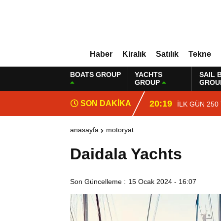
Haber
Kiralık
Satılık
Tekne
BOATS GROUP
YACHTS
SAIL 
GROUP
GROU
20:19
SON DAKİKA
İLK GÜN 250
anasayfa
motoryat
Daidala Yachts
Son Güncelleme :
15 Ocak 2024 - 16:07