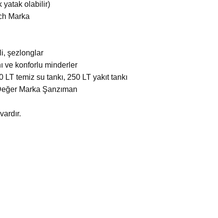
 yatak olabilir)
ech Marka
i, şezlonglar
 ve konforlu minderler
0 LT temiz su tankı, 250 LT yakıt tankı
, Değer Marka Şanzıman
ardır.