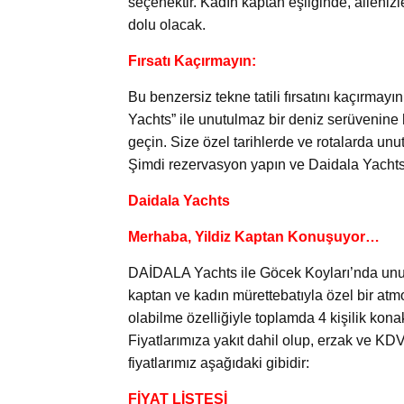
seçenektir. Kadın kaptan eşliğinde, ailenizle
dolu olacak.
Fırsatı Kaçırmayın:
Bu benzersiz tekne tatili fırsatını kaçırmay
Yachts” ile unutulmaz bir deniz serüvenine h
geçin. Size özel tarihlerde ve rotalarda u
Şimdi rezervasyon yapın ve Daidala Yachts
Daidala Yachts
Merhaba, Yildiz Kaptan Konuşuyor…
DAİDALA Yachts ile Göcek Koyları’nda unu
kaptan ve kadın mürettebatıyla özel bir at
olabilme özelliğiyle toplamda 4 kişilik konak
Fiyatlarımıza yakıt dahil olup, erzak ve KDV
fiyatlarımız aşağıdaki gibidir:
FİYAT LİSTESİ