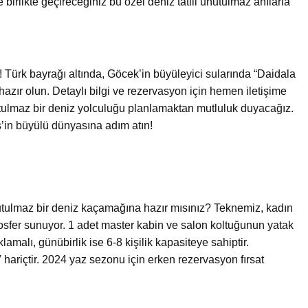
 birlikte geçireceğiniz bu özel deniz tatili unutulmaz anılarla
ın! Türk bayrağı altında, Göcek’in büyüleyici sularında “Daidala
azır olun. Detaylı bilgi ve rezervasyon için hemen iletişime
nutulmaz bir deniz yolculuğu planlamaktan mutluluk duyacağız.
’in büyülü dünyasına adım atın!
tulmaz bir deniz kaçamağına hazır mısınız? Teknemiz, kadın
mosfer sunuyor. 1 adet master kabin ve salon koltuğunun yatak
lamalı, günübirlik ise 6-8 kişilik kapasiteye sahiptir.
 hariçtir. 2024 yaz sezonu için erken rezervasyon fırsat