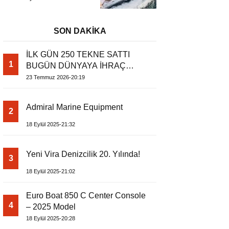
Başladı
Metrelik Parillion ile
Mükemmel Bir Yat
Tatili
SON DAKİKA
İLK GÜN 250 TEKNE SATTI
1
BUGÜN DÜNYAYA İHRAÇ
EDİYOR
23 Temmuz 2026-20:19
Admiral Marine Equipment
2
18 Eylül 2025-21:32
Yeni Vira Denizcilik 20. Yılında!
3
18 Eylül 2025-21:02
Euro Boat 850 C Center Console
4
– 2025 Model
18 Eylül 2025-20:28