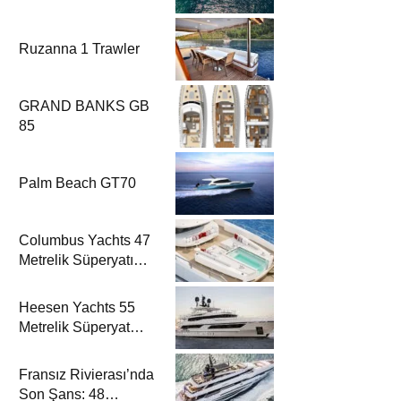
Ruzanna 1 Trawler
GRAND BANKS GB
85
Palm Beach GT70
Columbus Yachts 47
Metrelik Süperyatı
Acqua Chiara ile
Akdeniz’de Lüks Bir
Heesen Yachts 55
Seyir
Metrelik Süperyat
Solemates’in İlk
Charter Sezonu
Fransız Rivierası’nda
Rezervasyonları
Son Şans: 48