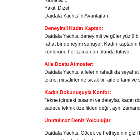
Kamara: 1
Yakıt: Dizel
Daidala Yachts’in Avantajları:
Deneyimli Kadın Kaptan:
Daidala Yachts, deneyimli ve güler yüzlü bir 
rahat bir deneyim sunuyor. Kadın kaptanın h
konforunu her zaman ön planda tutuyor.
Aile Dostu Atmosfer:
Daidala Yachts, ailelerin rahatlıkla seyaha
tekne, misafirlerine sıcak bir aile ortamı v
Kadın Dokunuşuyla Konfor:
Tekne içindeki tasarım ve detaylar, kadın d
sadece teknik özellikleri değil, aynı zamand
Unutulmaz Deniz Yolculuğu:
Daidala Yachts, Göcek ve Fethiye’nin gizli 