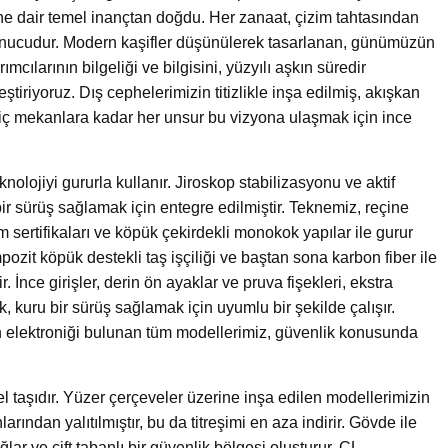
ne dair temel inançtan doğdu. Her zanaat, çizim tahtasından
 sonucudur. Modern kaşifler düşünülerek tasarlanan, günümüzün
mcılarının bilgeliği ve bilgisini, yüzyılı aşkın süredir
eştiriyoruz. Dış cephelerimizin titizlikle inşa edilmiş, akışkan
 iç mekanlara kadar her unsur bu vizyona ulaşmak için ince
olojiyi gururla kullanır. Jiroskop stabilizasyonu ve aktif
bir sürüş sağlamak için entegre edilmiştir. Teknemiz, reçine
 sertifikaları ve köpük çekirdekli monokok yapılar ile gurur
zit köpük destekli taş işçiliği ve baştan sona karbon fiber ile
İnce girişler, derin ön ayaklar ve pruva fişekleri, ekstra
 kuru bir sürüş sağlamak için uyumlu bir şekilde çalışır.
 elektroniği bulunan tüm modellerimiz, güvenlik konusunda
l taşıdır. Yüzer çerçeveler üzerine inşa edilen modellerimizin
rından yalıtılmıştır, bu da titreşimi en aza indirir. Gövde ile
ar ve çift tabanlı bir güvenlik bölgesi oluşturur. CL