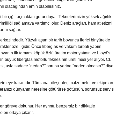
li olacağından emin olabilirsiniz.
 bir çığır açmaktan gurur duyar. Teknelerimizin yüksek ağırlık-
 verimliliği sağlamaya yardımcı olur. Deniz araçları, ham atletizmi
rını sağlar.
rkezindedir. Yüzyılı aşan bir tarih boyunca ilerici bir yürekle
rakter özelliğidir. Öncü fiberglas ve vakum torbalı yapım
dünyanın ilk tamamı köpük özlü üretim motor yatının ve Lloyd’s
n büyük fiberglas motorlu teknesinin üretilmesi yer alıyor. CL
ası, asla sadece “neden?” sorusu yerine “neden olmasın?” diye
ı üretmeye kararlıdır. Tüm ana bileşenler, malzemeler ve ekipman
ceranızı dünyanın neresine götürürse götürsün, sorunsuz servis
r.
r göreve dokunur. Her ayrıntı, benzersiz bir dikkatle
leri ortaya çıkarır.