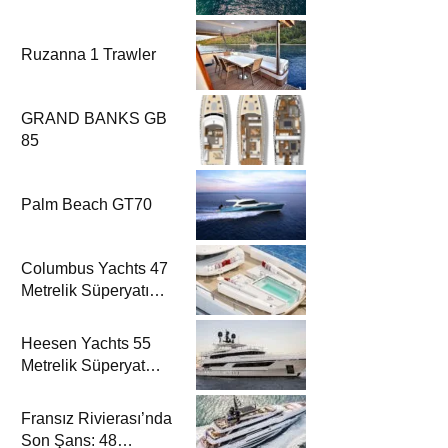
Ruzanna 1 Trawler
GRAND BANKS GB
85
Palm Beach GT70
Columbus Yachts 47
Metrelik Süperyatı
Acqua Chiara ile
Akdeniz’de Lüks Bir
Heesen Yachts 55
Seyir
Metrelik Süperyat
Solemates’in İlk
Charter Sezonu
Fransız Rivierası’nda
Rezervasyonları
Son Şans: 48