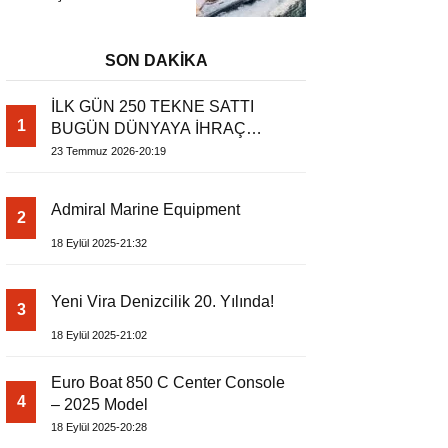
Başladı
Metrelik Parillion ile
Mükemmel Bir Yat
Tatili
SON DAKİKA
İLK GÜN 250 TEKNE SATTI
1
BUGÜN DÜNYAYA İHRAÇ
EDİYOR
23 Temmuz 2026-20:19
Admiral Marine Equipment
2
18 Eylül 2025-21:32
Yeni Vira Denizcilik 20. Yılında!
3
18 Eylül 2025-21:02
Euro Boat 850 C Center Console
4
– 2025 Model
18 Eylül 2025-20:28