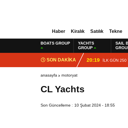
Haber
Kiralık
Satılık
Tekne
BOATS GROUP
YACHTS
SAIL 
GROUP
GROU
20:19
SON DAKİKA
İLK GÜN 250
anasayfa
motoryat
CL Yachts
Son Güncelleme :
10 Şubat 2024 - 18:55