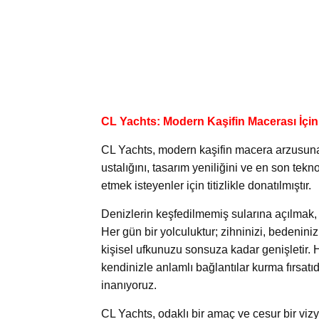
CL Yachts: Modern Kaşifin Macerası İçi
CL Yachts, modern kaşifin macera arzusuna
ustalığını, tasarım yeniliğini ve en son tekn
etmek isteyenler için titizlikle donatılmıştır.
Denizlerin keşfedilmemiş sularına açılmak, 
Her gün bir yolculuktur; zihninizi, bedeninizi
kişisel ufkunuzu sonsuza kadar genişletir. 
kendinizle anlamlı bağlantılar kurma fırsatı
inanıyoruz.
CL Yachts, odaklı bir amaç ve cesur bir viz