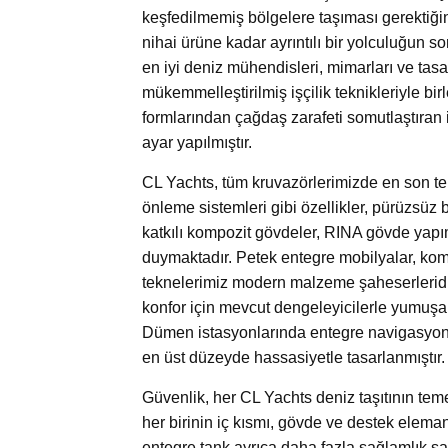
keşfedilmemiş bölgelere taşıması gerektiği
nihai ürüne kadar ayrıntılı bir yolculuğun
en iyi deniz mühendisleri, mimarları ve tasarı
mükemmelleştirilmiş işçilik teknikleriyle birl
formlarından çağdaş zarafeti somutlaştıran
ayar yapılmıştır.
CL Yachts, tüm kruvazörlerimizde en son tekn
önleme sistemleri gibi özellikler, pürüzsüz 
katkılı kompozit gövdeler, RINA gövde yapım
duymaktadır. Petek entegre mobilyalar, kompo
teknelerimiz modern malzeme şaheserleridir. 
konfor için mevcut dengeleyicilerle yumuşak,
Dümen istasyonlarında entegre navigasyon
en üst düzeyde hassasiyetle tasarlanmıştır.
Güvenlik, her CL Yachts deniz taşıtının teme
her birinin iç kısmı, gövde ve destek elemanla
entegre tank ayrıca daha fazla sağlamlık sağl