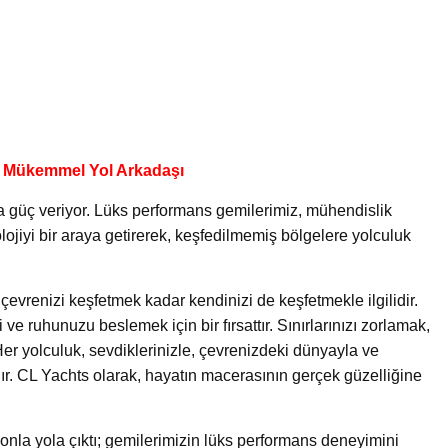
n Mükemmel Yol Arkadaşı
 güç veriyor. Lüks performans gemilerimiz, mühendislik
olojiyi bir araya getirerek, keşfedilmemiş bölgelere yolculuk
çevrenizi keşfetmek kadar kendinizi de keşfetmekle ilgilidir.
 ve ruhunuzu beslemek için bir fırsattır. Sınırlarınızı zorlamak,
Her yolculuk, sevdiklerinizle, çevrenizdeki dünyayla ve
dır. CL Yachts olarak, hayatın macerasının gerçek güzelliğine
yonla yola çıktı; gemilerimizin lüks performans deneyimini