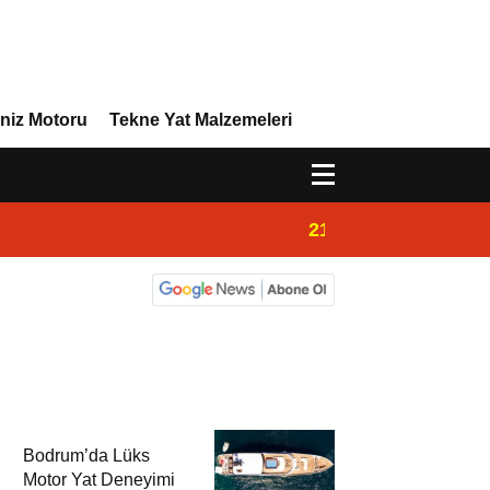
niz Motoru
Tekne Yat Malzemeleri
21:32
Admiral Marine 
Bodrum’da Lüks
Motor Yat Deneyimi