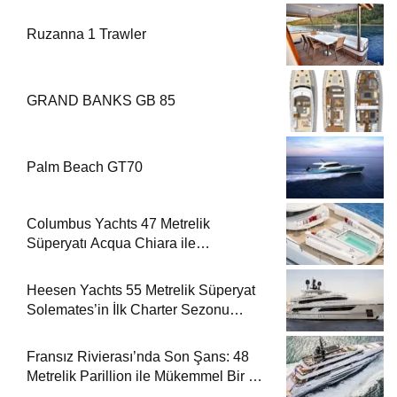
Ruzanna 1 Trawler
GRAND BANKS GB 85
Palm Beach GT70
Columbus Yachts 47 Metrelik
Süperyatı Acqua Chiara ile
Akdeniz’de Lüks Bir Seyir
Heesen Yachts 55 Metrelik Süperyat
Solemates’in İlk Charter Sezonu
Rezervasyonları Başladı
Fransız Rivierası’nda Son Şans: 48
Metrelik Parillion ile Mükemmel Bir Yat
Tatili