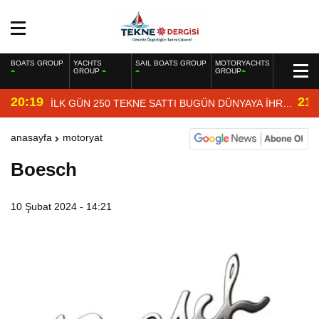
BOATS GROUP
YACHTS
SAIL BOATS GROUP
MOTORYACHTS
GROUP
GROUP
20:19
21:
İLK GÜN 250 TEKNE SATTI BUGÜN DÜNYAYA İHRAÇ
EDİYOR
anasayfa
motoryat
Boesch
10 Şubat 2024 - 14:21