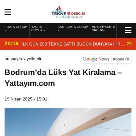
BOATS GROUP
YACHTS
SAIL BOATS GROUP
MOTORYACHTS
GROUP
GROUP
20:19
21:
İLK GÜN 250 TEKNE SATTI BUGÜN DÜNYAYA İHRAÇ
EDİYOR
anasayfa
yelkenli
Bodrum’da Lüks Yat Kiralama –
Yattayım.com
19 Nisan 2025 - 15:01