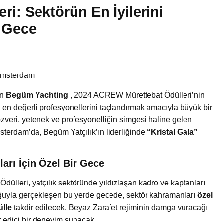
ri: Sektörün En İyilerini
r Gece
Amsterdam
en
Begüm Yachting
, 2024 ACREW Mürettebat Ödülleri’nin
 en değerli profesyonellerini taçlandırmak amacıyla büyük bir
özveri, yetenek ve profesyonelliğin simgesi haline gelen
sterdam’da, Begüm Yatçılık’ın liderliğinde
“Kristal Gala”
ları İçin Özel Bir Gece
lleri, yatçılık sektöründe yıldızlaşan kadro ve kaptanları
uğuyla gerçekleşen bu yerde gecede, sektör kahramanları
özel
ülle
takdir edilecek. Beyaz Zarafet rejiminin damga vuracağı
ir edici bir deneyim sunacak.