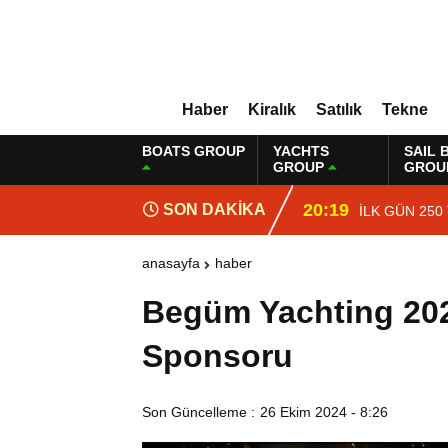
Haber
Kiralık
Satılık
Tekne
BOATS GROUP
YACHTS
SAIL 
GROUP
GROU
20:19
SON DAKİKA
İLK GÜN 250
anasayfa
haber
Begüm Yachting 202
Sponsoru
Son Güncelleme :
26 Ekim 2024 - 8:26