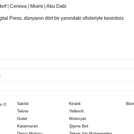
dorf | Cenova | Miami | Abu Dabi
tal Press, dünyanın dört bir yanındaki ofisleriyle kesintisiz
Satılık
Kiralık
Bize
ın ©
Tekne
Yelkenli
Gulet
Motoryat
Katamaran
Şişme Bot
Deniz Motoru
Tekne Yat Malzemeleri