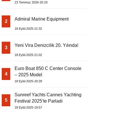
EDİYOR
23 Temmuz 2026-20:19
Admiral Marine Equipment
2
18 Eylül 2025-21:32
Yeni Vira Denizcilik 20. Yılında!
3
18 Eylül 2025-21:02
Euro Boat 850 C Center Console
4
– 2025 Model
18 Eylül 2025-20:28
Sunreef Yachts Cannes Yachting
5
Festival 2025’te Parladı
18 Eylül 2025-19:57