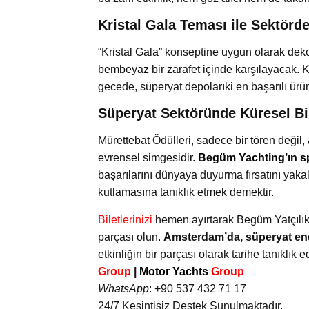
Kristal Gala Teması ile Sektörde
“Kristal Gala” konseptine uygun olarak dek
bembeyaz bir zarafet içinde karşılayacak. K
gecede, süperyat depolarıki en başarılı ür
Süperyat Sektöründe Küresel B
Mürettebat Ödülleri, sadece bir tören değil,
evrensel simges
idir.
Begüm Yachting’ın s
başarılarını dünyaya duyurma fırsatını yakal
kutlamasına tanıklık etmek demektir.
Biletlerinizi
hemen ayırtarak Begüm Yatçılık
parçası olun.
Amsterdam’da, süperyat end
etkinliğin bir parçası olarak tarihe tanıklık e
Group
|
Motor Yachts
Group
WhatsApp
: +90 537 432 71 17
24/7 Kesintisiz Destek Sunulmaktadır.