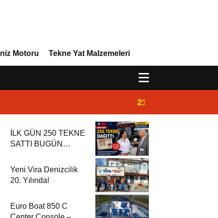
niz Motoru
Tekne Yat Malzemeleri
21:32
Admiral Marine 
İLK GÜN 250 TEKNE
SATTI BUGÜN
DÜNYAYA İHRAÇ
EDİYOR
Yeni Vira Denizcilik
20. Yılında!
Euro Boat 850 C
Center Console –