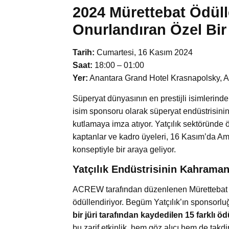
2024 Mürettebat Ödülle
Onurlandıran Özel Bi
Tarih:
Cumartesi, 16 Kasım 2024
Saat:
18:00 – 01:00
Yer:
Anantara Grand Hotel Krasnapolsky, 
Süperyat dünyasının en prestijli isimlerind
isim sponsoru olarak süperyat endüstrisinin
kutlamaya imza atıyor. Yatçılık sektöründe 
kaptanlar ve kadro üyeleri, 16 Kasım’da Am
konseptiyle bir araya geliyor.
Yatçılık Endüstrisinin Kahraman
ACREW tarafından düzenlenen Mürettebat Ödü
ödüllendiriyor. Begüm Yatçılık’ın sponsorl
bir jüri tarafından kaydedilen 15 farklı öd
bu zarif etkinlik, hem göz alıcı hem de takd