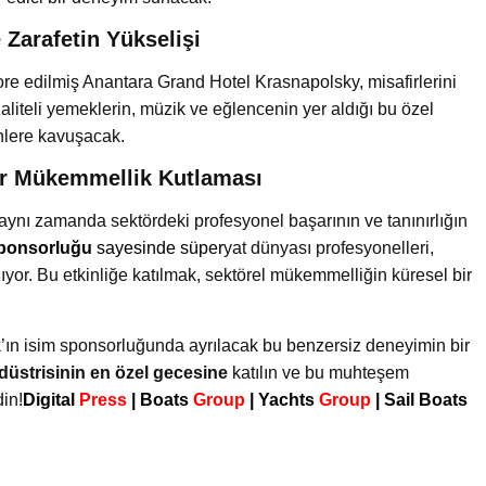
 Zarafetin Yükselişi
ore edilmiş Anantara Grand Hotel Krasnapolsky, misafirlerini
aliteli yemeklerin, müzik ve eğlencenin yer aldığı bu özel
ünlere kavuşacak.
ir Mükemmellik Kutlaması
 aynı zamanda sektördeki profesyonel başarının ve tanınırlığın
ponsorluğu
sayesinde süper
yat dünyası profesyonelleri,
ıyor. Bu etkinliğe katılmak, sektörel mükemmelliğin küresel bir
’ın isim sponsorluğunda ayrılacak bu benzersiz deneyimin bir
üstrisinin en özel gecesine
katılın ve bu muhteşem
din!
Digital
Press
|
Boats
Group
|
Yachts
Group
|
Sail Boats