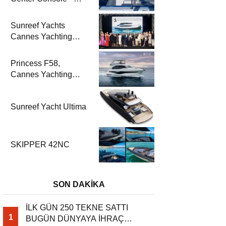
2025 Model
Sunreef Yachts
Cannes Yachting
Festival 2025’te
Parladı
Princess F58,
Cannes Yachting
Festival 2025’te Fuar
Prömiyerini Yapıyor
Sunreef Yacht Ultima
SKIPPER 42NC
SON DAKİKA
İLK GÜN 250 TEKNE SATTI
1
BUGÜN DÜNYAYA İHRAÇ