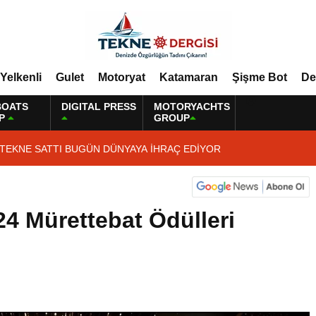
Yelkenli
Gulet
Motoryat
Katamaran
Şişme Bot
De
BOATS
DIGITAL PRESS
MOTORYACHTS
P
GROUP
 TEKNE SATTI BUGÜN DÜNYAYA İHRAÇ EDİYOR
4 Mürettebat Ödülleri