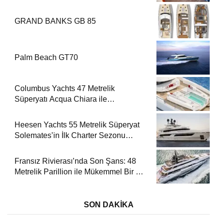
GRAND BANKS GB 85
Palm Beach GT70
Columbus Yachts 47 Metrelik
Süperyatı Acqua Chiara ile
Akdeniz’de Lüks Bir Seyir
Heesen Yachts 55 Metrelik Süperyat
Solemates’in İlk Charter Sezonu
Rezervasyonları Başladı
Fransız Rivierası’nda Son Şans: 48
Metrelik Parillion ile Mükemmel Bir Yat
Tatili
SON DAKİKA