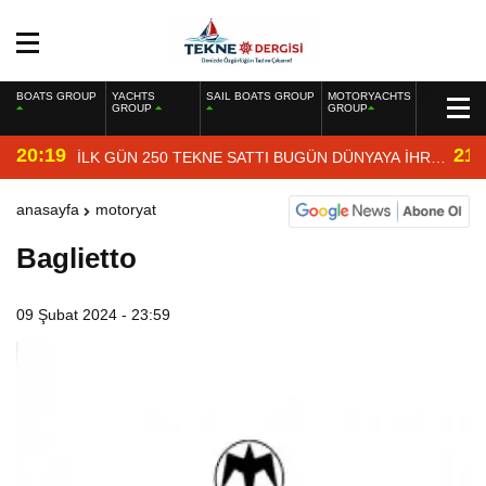
BOATS GROUP
YACHTS
SAIL BOATS GROUP
MOTORYACHTS
GROUP
GROUP
20:19
21:
İLK GÜN 250 TEKNE SATTI BUGÜN DÜNYAYA İHRAÇ
EDİYOR
anasayfa
motoryat
Baglietto
09 Şubat 2024 - 23:59