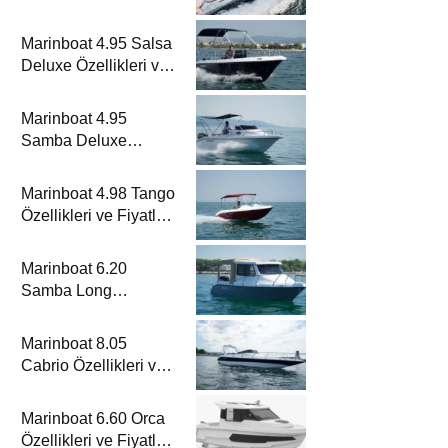
Metrelik Parillion ile
Mükemmel Bir Yat
Marinboat 4.95 Salsa
Tatili
Deluxe Özellikleri ve
Fiyatları – A Sınıfı
Lüks Tekne
Marinboat 4.95
Samba Deluxe
Özellikleri ve Fiyatları
– A Sınıfı Lüks Tekne
Marinboat 4.98 Tango
Özellikleri ve Fiyatları
– A Sınıfı Kompakt
Tekne
Marinboat 6.20
Samba Long
Özellikleri ve Fiyatları
– A Sınıfı Kompakt
Marinboat 8.05
Tekne
Cabrio Özellikleri ve
Fiyatları – A Sınıfı
Lüks Tekne
Marinboat 6.60 Orca
Özellikleri ve Fiyatları