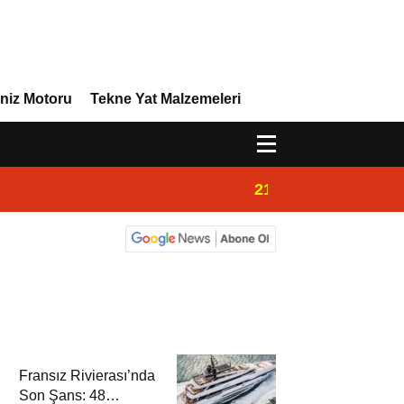
niz Motoru
Tekne Yat Malzemeleri
21:32
Admiral Marine 
Fransız Rivierası’nda
Son Şans: 48