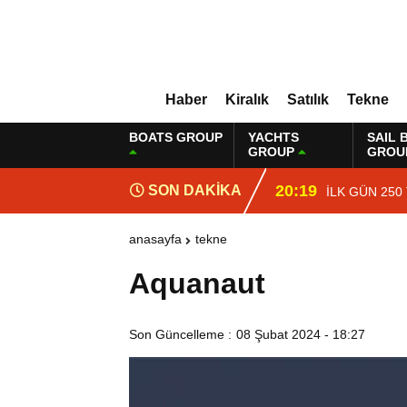
Haber
Kiralık
Satılık
Tekne
BOATS GROUP
YACHTS
SAIL 
GROUP
GROU
20:19
SON DAKİKA
İLK GÜN 250
anasayfa
tekne
Aquanaut
Son Güncelleme :
08 Şubat 2024 - 18:27