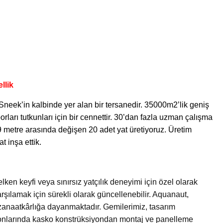
llik
Sneek’in kalbinde yer alan bir tersanedir. 35000m2’lik geniş
rları tutkunları için bir cennettir. 30’dan fazla uzman çalışma
9 metre arasında değişen 20 adet yat üretiyoruz. Üretim
 inşa ettik.
lken keyfi veya sınırsız yatçılık deneyimi için özel olarak
arşılamak için sürekli olarak güncellenebilir. Aquanaut,
zanaatkârlığa dayanmaktadır. Gemilerimiz, tasarım
onlarında kasko konstrüksiyondan montaj ve panelleme