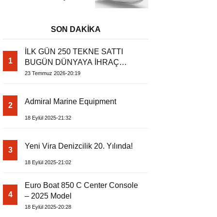
– Dıştan Takmalı
Lüks Tekne
SON DAKİKA
İLK GÜN 250 TEKNE SATTI
1
BUGÜN DÜNYAYA İHRAÇ
EDİYOR
23 Temmuz 2026-20:19
Admiral Marine Equipment
2
18 Eylül 2025-21:32
Yeni Vira Denizcilik 20. Yılında!
3
18 Eylül 2025-21:02
Euro Boat 850 C Center Console
4
– 2025 Model
18 Eylül 2025-20:28