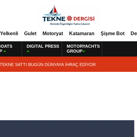
Yelkenli
Gulet
Motoryat
Katamaran
Şişme Bot
De
BOATS
DIGITAL PRESS
MOTORYACHTS
P
GROUP
 TEKNE SATTI BUGÜN DÜNYAYA İHRAÇ EDİYOR