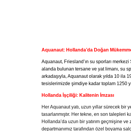
Aquanaut: Hollanda’da Doğan Mükemme
Aquanaut,
Friesland’ın su sporları merkezi 
alanda bulunan tersane ve yat limanı, su spo
arkadaşıyla, Aquanaut olarak yılda 10 ila 1
tesislerimizde şimdiye kadar toplam 1250 yat
Hollanda İşçiliği: Kalitenin İmzası
Her Aquanaut yatı, uzun yıllar sürecek bir ye
tasarlanmıştır. Her tekne, en son talepleri k
Hollanda’da uzun bir yatırım geçmişine ve 
departmanımız tarafından özel boyama sal