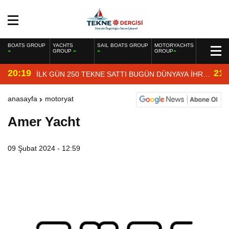
BOATS GROUP
YACHTS
SAIL BOATS GROUP
MOTORYACHTS
GROUP
GROUP
20:19
21:
İLK GÜN 250 TEKNE SATTI BUGÜN DÜNYAYA İHRAÇ
EDİYOR
anasayfa
motoryat
Amer Yacht
09 Şubat 2024 - 12:59