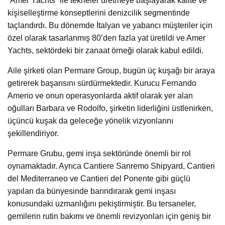
“Amer Yachts” ile tekneler üretmeye başlayarak kalite ve
kişiselleştirme konseptlerini denizcilik segmentinde
taçlandırdı. Bu dönemde İtalyan ve yabancı müşteriler için
özel olarak tasarlanmış 80’den fazla yat üretildi ve Amer
Yachts, sektördeki bir zanaat örneği olarak kabul edildi.
Aile şirketi olan Permare Group, bugün üç kuşağı bir araya
getirerek başarısını sürdürmektedir. Kurucu Fernando
Amerio ve onun operasyonlarda aktif olarak yer alan
oğulları Barbara ve Rodolfo, şirketin liderliğini üstlenirken,
üçüncü kuşak da geleceğe yönelik vizyonlarını
şekillendiriyor.
Permare Grubu, gemi inşa sektöründe önemli bir rol
oynamaktadır. Ayrıca Cantiere Sanremo Shipyard, Cantieri
del Mediterraneo ve Cantieri del Ponente gibi güçlü
yapıları da bünyesinde barındırarak gemi inşası
konusundaki uzmanlığını pekiştirmiştir. Bu tersaneler,
gemilerin rutin bakımı ve önemli revizyonları için geniş bir