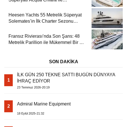
Akdeniz’de Lüks Bir Seyir
Heesen Yachts 55 Metrelik Süperyat
Solemates’in İlk Charter Sezonu
Rezervasyonları Başladı
Fransız Rivierası’nda Son Şans: 48
Metrelik Parillion ile Mükemmel Bir Yat
Tatili
SON DAKİKA
İLK GÜN 250 TEKNE SATTI BUGÜN DÜNYAYA
1
İHRAÇ EDİYOR
23 Temmuz 2026-20:19
Admiral Marine Equipment
2
18 Eylül 2025-21:32